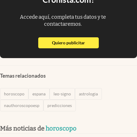
Accede aquí, completa tus datos y te
contactaremos.
abre en nueva pestaña
Quiero publicitar
Temas relacionados
horoscopo
espana
leo-signo
astrologia
nauthoroscopoesp
predicciones
Más noticias de
horoscopo