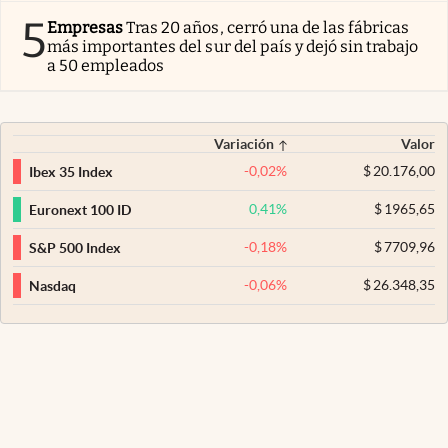
5
Empresas
Tras 20 años, cerró una de las fábricas
más importantes del sur del país y dejó sin trabajo
a 50 empleados
Variación
Valor
-0,02
%
$
20.176,00
Ibex 35 Index
0,41
%
$
1965,65
Euronext 100 ID
-0,18
%
$
7709,96
S&P 500 Index
-0,06
%
$
26.348,35
Nasdaq