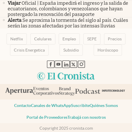
Viajar
Oficial | España impedirá el ingreso y la salida de
ecuatorianos, colombianos y venezolanos que hayan
postergado la renovación del pasaporte
Alerta
Se aproxima la tormenta del siglo al país. Cuáles
serán las zonas afectadas por las intensas lluvias
Netflix
Celulares
Empleo
SEPE
Precios
Crisis Energetica
Subsidio
Horóscopo
abre en nueva pestaña
abre en nueva pestaña
abre en nueva pestaña
abre en nueva pestaña
abre en nueva pestaña
Contacto
Canales de WhatsApp
Suscribite
Quiénes Somos
Portal de Proveedores
Trabajá con nosotros
Copyright 2025 cronista.com