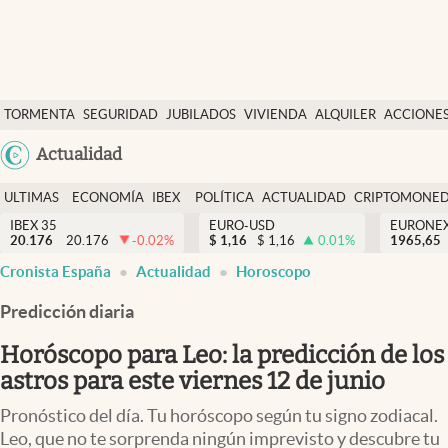
Últimas Noticias
TORMENTA
SEGURIDAD
JUBILADOS
VIVIENDA
ALQUILER
ACCIONE
Economía y finanzas
SOCIAL
Argentina
Actualidad
Política
España
Actualidad
ULTIMAS
ECONOMÍA
IBEX
POLÍTICA
ACTUALIDAD
CRIPTOMONE
México
NOTICIAS
Y
Y
IBEX 35
EURO-USD
EURONE
Criptomonedas
20.176
20.176
-0.02
%
$
1,16
$
1,16
0.01
%
USA
1965,65
FINANZAS
EURO
Cronista España
Actualidad
Horoscopo
Colombia
España
Uruguay
Predicción diaria
Horóscopo para Leo: la predicción de los
astros para este viernes 12 de junio
Pronóstico del día. Tu horóscopo según tu signo zodiacal.
Leo, que no te sorprenda ningún imprevisto y descubre tu