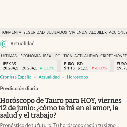
Últimas Noticias
TORMENTA
SEGURIDAD
JUBILADOS
VIVIENDA
ALQUILER
ACCIONE
Economía y finanzas
SOCIAL
Argentina
Actualidad
Política
España
Actualidad
ULTIMAS
ECONOMÍA
IBEX
POLÍTICA
ACTUALIDAD
CRIPTOMONE
México
NOTICIAS
Y
Y
IBEX 35
EURO-USD
EURO
Criptomonedas
20.284,1
20.284,1
1.13
%
$
1,15
$
1,15
-0.09
%
USA
1957
FINANZAS
EURO
Cronista España
Actualidad
Horoscopo
Colombia
España
Uruguay
Predicción diaria
Horóscopo de Tauro para HOY, viernes
12 de junio: ¿cómo te irá en el amor, la
salud y el trabajo?
Pronóstico de tu futuro. Tu horóscopo según tu signo