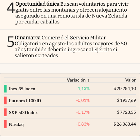
4
Oportunidad única
Buscan voluntarios para vivir
gratis entre las montañas y ofrecen alojamiento
asegurado en una remota isla de Nueva Zelanda
por cuidar caballos
5
Dinamarca
Comenzó el Servicio Militar
Obligatorio en agosto: los adultos mayores de 50
años también deberán ingresar al Ejército si
salieron sorteados
Variación
Valor
1,13
%
$
20.284,10
Ibex 35 Index
-0,01
%
$
1957,69
Euronext 100 ID
-0,17
%
$
7723,55
S&P 500 Index
-0,83
%
$
26.363,44
Nasdaq