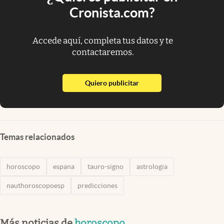
Cronista.com?
Accede aquí, completa tus datos y te
contactaremos.
abre en nueva pestaña
Quiero publicitar
Temas relacionados
horoscopo
espana
tauro-signo
astrologia
nauthoroscopoesp
predicciones
Más noticias de
horoscopo