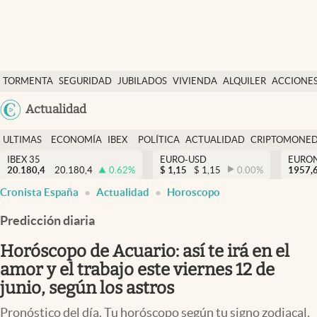
Últimas Noticias
TORMENTA
SEGURIDAD
JUBILADOS
VIVIENDA
ALQUILER
ACCIONE
Economía y finanzas
SOCIAL
Argentina
Actualidad
Política
España
Actualidad
ULTIMAS
ECONOMÍA
IBEX
POLÍTICA
ACTUALIDAD
CRIPTOMONE
México
NOTICIAS
Y
Y
IBEX 35
EURO-USD
EURO
Criptomonedas
20.180,4
20.180,4
0.62
%
$
1,15
$
1,15
0.00
%
USA
1957,
FINANZAS
EURO
Cronista España
Actualidad
Horoscopo
Colombia
España
Uruguay
Predicción diaria
Horóscopo de Acuario: así te irá en el
amor y el trabajo este viernes 12 de
junio, según los astros
Pronóstico del día. Tu horóscopo según tu signo zodiacal.