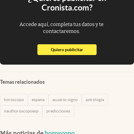
Cronista.com?
Accede aquí, completa tus datos y te
contactaremos.
abre en nueva pestaña
Quiero publicitar
Temas relacionados
horoscopo
espana
acuario-signo
astrologia
nauthoroscopoesp
predicciones
Más noticias de
horoscopo