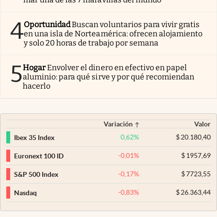
4
Oportunidad
Buscan voluntarios para vivir gratis
en una isla de Norteamérica: ofrecen alojamiento
y solo 20 horas de trabajo por semana
5
Hogar
Envolver el dinero en efectivo en papel
aluminio: para qué sirve y por qué recomiendan
hacerlo
Variación
Valor
0,62
%
$
20.180,40
Ibex 35 Index
-0,01
%
$
1957,69
Euronext 100 ID
-0,17
%
$
7723,55
S&P 500 Index
-0,83
%
$
26.363,44
Nasdaq