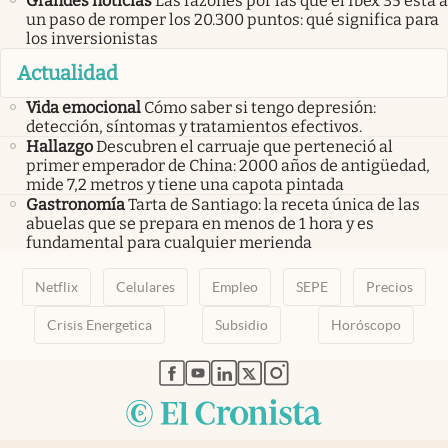
Grandes noticias
Las razones por las que el Ibex 35 está a
un paso de romper los 20.300 puntos: qué significa para
los inversionistas
Actualidad
Vida emocional
Cómo saber si tengo depresión:
detección, síntomas y tratamientos efectivos.
Hallazgo
Descubren el carruaje que perteneció al
primer emperador de China: 2000 años de antigüedad,
mide 7,2 metros y tiene una capota pintada
Gastronomía
Tarta de Santiago: la receta única de las
abuelas que se prepara en menos de 1 hora y es
fundamental para cualquier merienda
Netflix
Celulares
Empleo
SEPE
Precios
Crisis Energetica
Subsidio
Horóscopo
abre en nueva pestaña
abre en nueva pestaña
abre en nueva pestaña
abre en nueva pestaña
abre en nueva pestaña