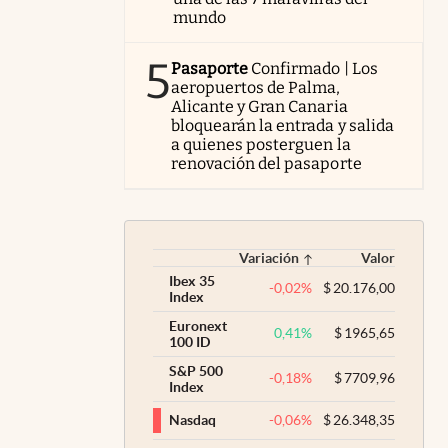
mundo
5
Pasaporte
Confirmado | Los
aeropuertos de Palma,
Alicante y Gran Canaria
bloquearán la entrada y salida
a quienes posterguen la
renovación del pasaporte
Variación
Valor
Ibex 35
-0,02
%
$
20.176,00
Index
Euronext
0,41
%
$
1965,65
100 ID
S&P 500
-0,18
%
$
7709,96
Index
-0,06
%
$
26.348,35
Nasdaq