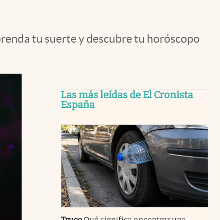
rprenda tu suerte y descubre tu horóscopo
Las más leídas de El Cronista
España
Truco
Qué significa encontrar una