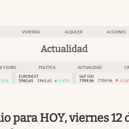
VIVIENDA
ALQUILER
ACCIONES
Actualidad
EX Y EURO
POLÍTICA
ACTUALIDAD
C
EURONEXT
S&P 500
.01
%
1965,65
1965,65
0.41
%
7709,96
7709,96
-0.18
 para HOY, viernes 12 de