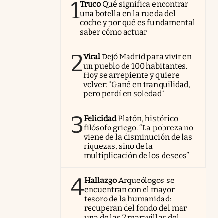
1
Truco
Qué significa encontrar
una botella en la rueda del
coche y por qué es fundamental
saber cómo actuar
2
Viral
Dejó Madrid para vivir en
un pueblo de 100 habitantes.
Hoy se arrepiente y quiere
volver: “Gané en tranquilidad,
pero perdí en soledad”
3
Felicidad
Platón, histórico
filósofo griego: “La pobreza no
viene de la disminución de las
riquezas, sino de la
multiplicación de los deseos”
4
Hallazgo
Arqueólogos se
encuentran con el mayor
tesoro de la humanidad:
recuperan del fondo del mar
una de las 7 maravillas del