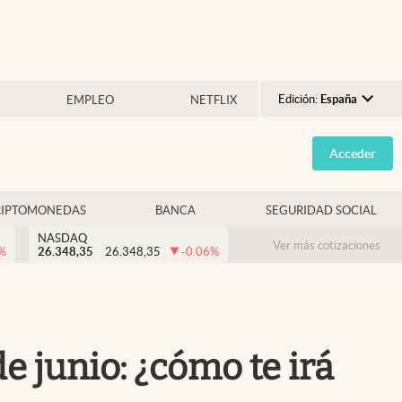
Edición:
España
EMPLEO
NETFLIX
Argentina
Acceder
España
México
RIPTOMONEDAS
BANCA
SEGURIDAD SOCIAL
USA
NASDAQ
Colombia
Ver más cotizaciones
%
26.348,35
26.348,35
-0.06
%
Uruguay
 junio: ¿cómo te irá