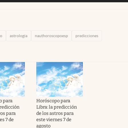
no
astrologia
nauthoroscopoesp
predicciones
o para
Horóscopo para
predicción
Libra: la predicción
ros para
de los astros para
es 7 de
este viernes 7 de
agosto