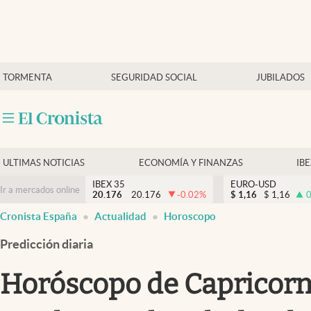
Últimas Noticias
TORMENTA
SEGURIDAD SOCIAL
JUBILADOS
Economía y finanzas
Política
Actualidad
Criptomonedas
ULTIMAS NOTICIAS
ECONOMÍA Y FINANZAS
IB
IBEX 35
EURO-USD
Ir a mercados online
20.176
20.176
-0.02
%
$
1,16
$
1,16
0
Cronista España
Actualidad
Horoscopo
Predicción diaria
Horóscopo de Capricornio