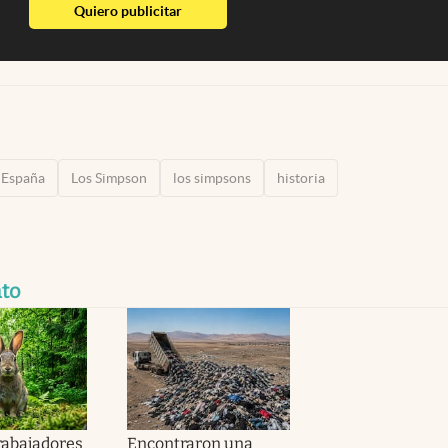
abre en nueva pestaña
Quiero publicitar
España
Los Simpson
los simpsons
historia
to
trabajadores
Encontraron una