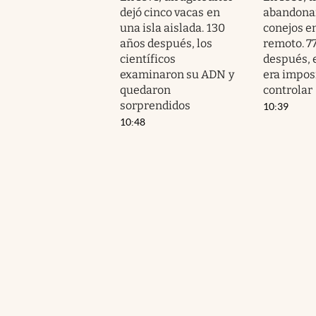
dejó cinco vacas en
abandona
una isla aislada. 130
conejos e
años después, los
remoto. 7
científicos
después, 
examinaron su ADN y
era impos
quedaron
controlar
sorprendidos
10:39
10:48