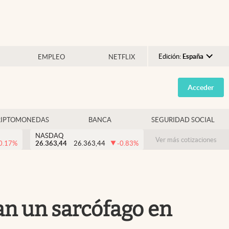
Edición:
España
EMPLEO
NETFLIX
Argentina
Acceder
España
México
RIPTOMONEDAS
BANCA
SEGURIDAD SOCIAL
USA
NASDAQ
Colombia
Ver más cotizaciones
0.17
%
26.363,44
26.363,44
-0.83
%
Uruguay
an un sarcófago en