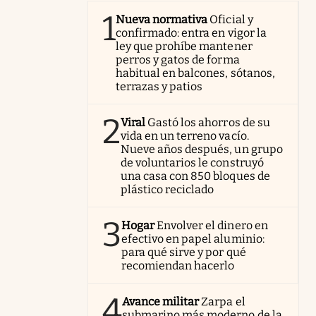
1
Nueva normativa
Oficial y
confirmado: entra en vigor la
ley que prohíbe mantener
perros y gatos de forma
habitual en balcones, sótanos,
terrazas y patios
2
Viral
Gastó los ahorros de su
vida en un terreno vacío.
Nueve años después, un grupo
de voluntarios le construyó
una casa con 850 bloques de
plástico reciclado
3
Hogar
Envolver el dinero en
efectivo en papel aluminio:
para qué sirve y por qué
recomiendan hacerlo
4
Avance militar
Zarpa el
submarino más moderno de la