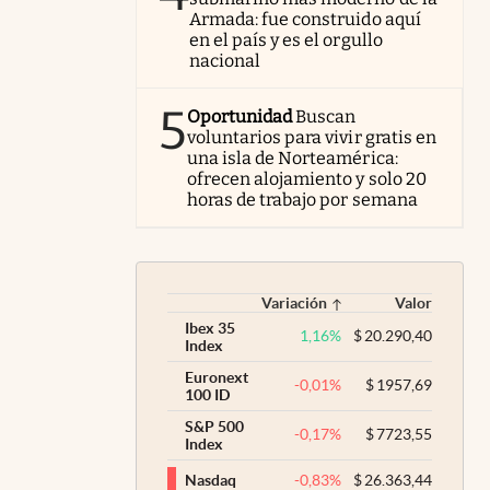
Armada: fue construido aquí
en el país y es el orgullo
nacional
5
Oportunidad
Buscan
voluntarios para vivir gratis en
una isla de Norteamérica:
ofrecen alojamiento y solo 20
horas de trabajo por semana
Variación
Valor
Ibex 35
1,16
%
$
20.290,40
Index
Euronext
-0,01
%
$
1957,69
100 ID
S&P 500
-0,17
%
$
7723,55
Index
-0,83
%
$
26.363,44
Nasdaq