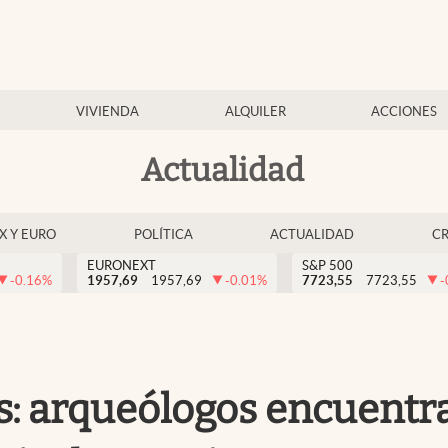
VIVIENDA
ALQUILER
ACCIONES
Actualidad
EX Y EURO
POLÍTICA
ACTUALIDAD
C
EURONEXT
S&P 500
-0.16
%
1957,69
1957,69
-0.01
%
7723,55
7723,55
-
s: arqueólogos encuentr