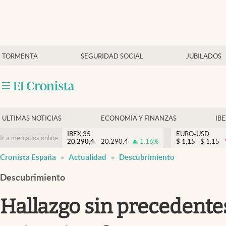
Últimas Noticias
TORMENTA
SEGURIDAD SOCIAL
JUBILADOS
Economía y finanzas
Política
Actualidad
Criptomonedas
ULTIMAS NOTICIAS
ECONOMÍA Y FINANZAS
IB
IBEX 35
EURO-USD
Ir a mercados online
20.290,4
20.290,4
1.16
%
$
1,15
$
1,15
Cronista España
Actualidad
Descubrimiento
Descubrimiento
Hallazgo sin precedente