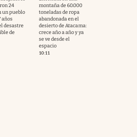
ron 24
montaña de 60.000
n un pueblo
toneladas de ropa
7 años
abandonada en el
el desastre
desierto de Atacama:
ible de
crece año a año y ya
se ve desde el
espacio
10:11