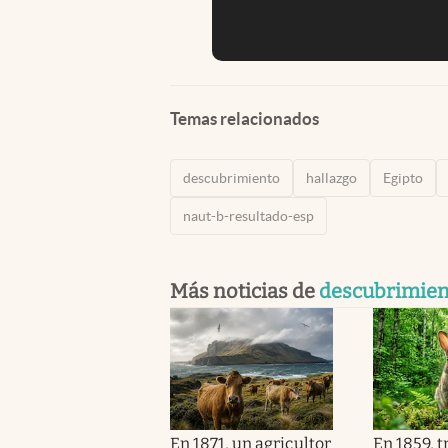
Temas relacionados
descubrimiento
hallazgo
Egipto
naut-b-resultado-esp
Más noticias de
descubrimien
En 1871, un agricultor
En 1859, 