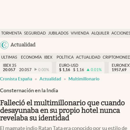
Últimas Noticias
TORMENTA
SEGURIDAD
JUBILADOS
VIVIENDA
ALQUILER
ACCIONE
Economía y finanzas
SOCIAL
Argentina
Actualidad
Política
España
Actualidad
ULTIMAS
ECONOMÍA
IBEX
POLÍTICA
ACTUALIDAD
CRIPTOMONE
México
NOTICIAS
Y
Y
IBEX 35
EURO-USD
EURONEX
Criptomonedas
20.057
20.057
0.00
%
$
1,16
$
1,16
0.01
%
1957,69
USA
FINANZAS
EURO
Cronista España
Actualidad
Multimillonario
Colombia
España
Uruguay
Consternación en la India
Falleció el multimillonario que cuando
desayunaba en su propio hotel nunca
revelaba su identidad
El magnate indio Ratan Tata era conocido por su estilo de