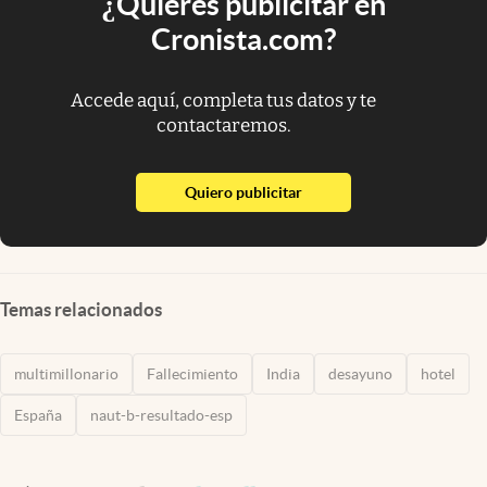
¿Quieres publicitar en
Cronista.com?
Accede aquí, completa tus datos y te
contactaremos.
abre en nueva pestaña
Quiero publicitar
Temas relacionados
multimillonario
Fallecimiento
India
desayuno
hotel
España
naut-b-resultado-esp