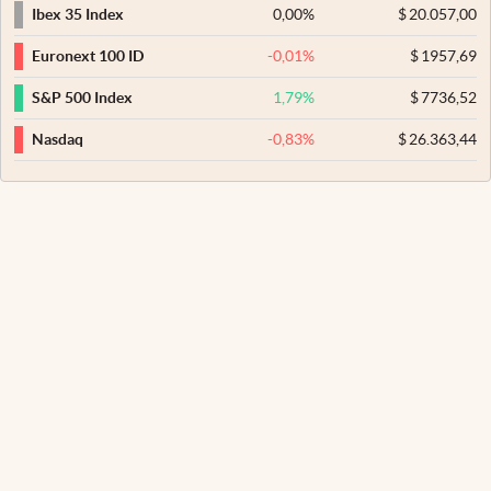
0,00
%
$
20.057,00
Ibex 35 Index
-0,01
%
$
1957,69
Euronext 100 ID
1,79
%
$
7736,52
S&P 500 Index
-0,83
%
$
26.363,44
Nasdaq