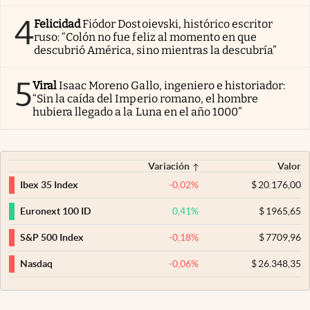
4
Felicidad
Fiódor Dostoievski, histórico escritor
ruso: “Colón no fue feliz al momento en que
descubrió América, sino mientras la descubría”
5
Viral
Isaac Moreno Gallo, ingeniero e historiador:
“Sin la caída del Imperio romano, el hombre
hubiera llegado a la Luna en el año 1000”
Variación
Valor
-0,02
%
$
20.176,00
Ibex 35 Index
0,41
%
$
1965,65
Euronext 100 ID
-0,18
%
$
7709,96
S&P 500 Index
-0,06
%
$
26.348,35
Nasdaq