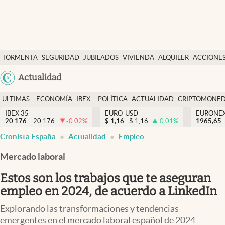
Últimas Noticias
TORMENTA
SEGURIDAD
JUBILADOS
VIVIENDA
ALQUILER
ACCIONE
Economía y finanzas
SOCIAL
Argentina
Actualidad
Política
España
Actualidad
ULTIMAS
ECONOMÍA
IBEX
POLÍTICA
ACTUALIDAD
CRIPTOMONE
México
NOTICIAS
Y
Y
IBEX 35
EURO-USD
EURONE
Criptomonedas
20.176
20.176
-0.02
%
$
1,16
$
1,16
0.01
%
USA
1965,65
FINANZAS
EURO
Cronista España
Actualidad
Empleo
Colombia
España
Uruguay
Mercado laboral
Estos son los trabajos que te aseguran
empleo en 2024, de acuerdo a LinkedIn
Explorando las transformaciones y tendencias
emergentes en el mercado laboral español de 2024