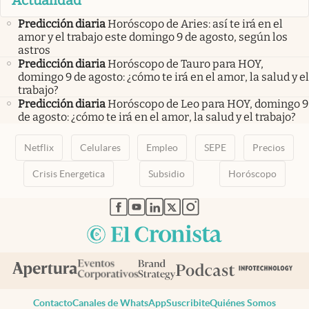
Predicción diaria
Horóscopo de Aries: así te irá en el
amor y el trabajo este domingo 9 de agosto, según los
astros
Predicción diaria
Horóscopo de Tauro para HOY,
domingo 9 de agosto: ¿cómo te irá en el amor, la salud y el
trabajo?
Predicción diaria
Horóscopo de Leo para HOY, domingo 9
de agosto: ¿cómo te irá en el amor, la salud y el trabajo?
Netflix
Celulares
Empleo
SEPE
Precios
Crisis Energetica
Subsidio
Horóscopo
abre en nueva pestaña
abre en nueva pestaña
abre en nueva pestaña
abre en nueva pestaña
abre en nueva pestaña
Contacto
Canales de WhatsApp
Suscribite
Quiénes Somos