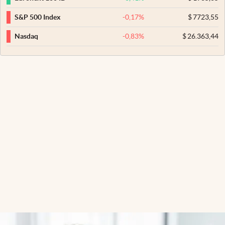
-0,17
%
$
7723,55
S&P 500 Index
-0,83
%
$
26.363,44
Nasdaq