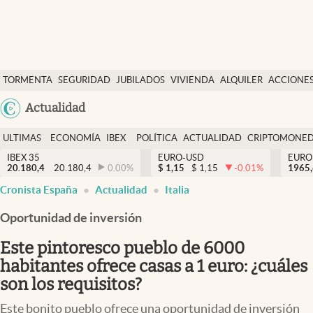
Últimas Noticias
TORMENTA
SEGURIDAD
JUBILADOS
VIVIENDA
ALQUILER
ACCIONE
Economía y finanzas
SOCIAL
Argentina
Actualidad
Política
España
Actualidad
ULTIMAS
ECONOMÍA
IBEX
POLÍTICA
ACTUALIDAD
CRIPTOMONE
México
NOTICIAS
Y
Y
IBEX 35
EURO-USD
EURO
Criptomonedas
20.180,4
20.180,4
0.00
%
$
1,15
$
1,15
-0.01
%
USA
1965
FINANZAS
EURO
Cronista España
Actualidad
Italia
Colombia
España
Uruguay
Oportunidad de inversión
Este pintoresco pueblo de 6000
habitantes ofrece casas a 1 euro: ¿cuáles
son los requisitos?
Este bonito pueblo ofrece una oportunidad de inversión