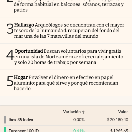
de forma habitual en balcones, sótanos, terrazas y
patios
3
Hallazgo
Arqueólogos se encuentran con el mayor
tesoro de la humanidad: recuperan del fondo del
mar una de las 7 maravillas del mundo
4
Oportunidad
Buscan voluntarios para vivir gratis
en una isla de Norteamérica: ofrecen alojamiento
y solo 20 horas de trabajo por semana
5
Hogar
Envolver el dinero en efectivo en papel
aluminio: para qué sirve y por qué recomiendan
hacerlo
Variación
Valor
0,00
%
$
20.180,40
Ibex 35 Index
0,41
%
$
1965,65
Euronext 100 ID