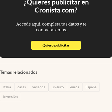
¿Quieres publicitar en
Cronista.com?
Accede aquí, completa tus datos y te
contactaremos.
abre en nueva pestaña
Quiero publicitar
Temas relacionados
Italia
casas
vivienda
un euro
euros
España
inversión