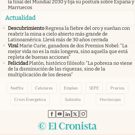
la final del Mundial 2030 y fija su postura sobre España y
Marruecos
Actualidad
Descubrimiento
Regresa la fiebre del oro y sueñan con
reabrir la mina a cielo abierto más grande de
Latinoamérica. Llevá más de 30 años cerrada
Viral
Marie Curie, ganadora de dos Premios Nobel: “La
mejor vida no es la más longeva, sino aquella que está
repleta de buenas acciones”
Felicidad
Platón, histórico filósofo: “La pobreza no viene
de la disminución de las riquezas, sino de la
multiplicación de los deseos”
Netflix
Celulares
Empleo
SEPE
Precios
Crisis Energetica
Subsidio
Horóscopo
abre en nueva pestaña
abre en nueva pestaña
abre en nueva pestaña
abre en nueva pestaña
abre en nueva pestaña