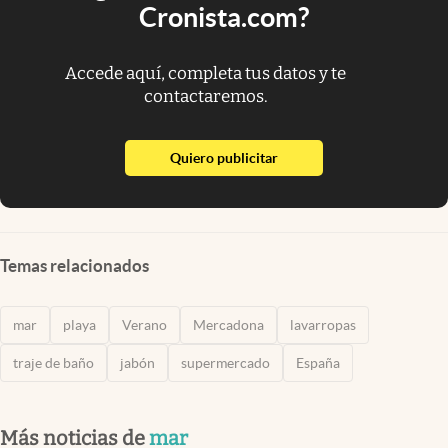
Cronista.com?
Accede aquí, completa tus datos y te
contactaremos.
abre en nueva pestaña
Quiero publicitar
Temas relacionados
mar
playa
Verano
Mercadona
lavarropas
traje de baño
jabón
supermercado
España
Más noticias de
mar