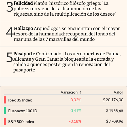
3
Felicidad
Platón, histórico filósofo griego: “La
pobreza no viene de la disminución de las
riquezas, sino de la multiplicación de los deseos”
4
Hallazgo
Arqueólogos se encuentran con el mayor
tesoro de la humanidad: recuperan del fondo del
mar una de las 7 maravillas del mundo
5
Pasaporte
Confirmado | Los aeropuertos de Palma,
Alicante y Gran Canaria bloquearán la entrada y
salida a quienes posterguen la renovación del
pasaporte
Variación
Valor
-0,02
%
$
20.176,00
Ibex 35 Index
0,41
%
$
1965,65
Euronext 100 ID
-0,18
%
$
7709,96
S&P 500 Index