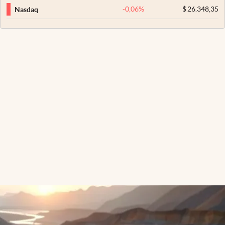
-0,06
%
$
26.348,35
Nasdaq