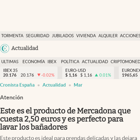
Últimas Noticias
TORMENTA
SEGURIDAD
JUBILADOS
VIVIENDA
ALQUILER
ACCIONE
Economía y finanzas
SOCIAL
Argentina
Actualidad
Política
España
Actualidad
ULTIMAS
ECONOMÍA
IBEX
POLÍTICA
ACTUALIDAD
CRIPTOMONE
México
NOTICIAS
Y
Y
IBEX 35
EURO-USD
EURONE
Criptomonedas
20.176
20.176
-0.02
%
$
1,16
$
1,16
0.01
%
USA
1965,65
FINANZAS
EURO
Cronista España
Actualidad
Mar
Colombia
España
Uruguay
Atención
Este es el producto de Mercadona que
cuesta 2,50 euros y es perfecto para
lavar los bañadores
Este producto es ideal para prendas delicadas y las dejara