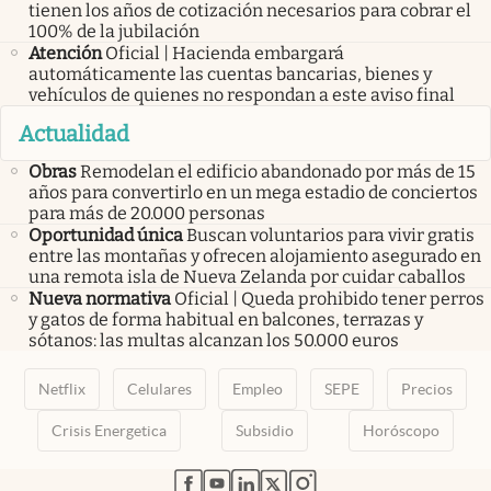
tienen los años de cotización necesarios para cobrar el
100% de la jubilación
Atención
Oficial | Hacienda embargará
automáticamente las cuentas bancarias, bienes y
vehículos de quienes no respondan a este aviso final
Actualidad
Obras
Remodelan el edificio abandonado por más de 15
años para convertirlo en un mega estadio de conciertos
para más de 20.000 personas
Oportunidad única
Buscan voluntarios para vivir gratis
entre las montañas y ofrecen alojamiento asegurado en
una remota isla de Nueva Zelanda por cuidar caballos
Nueva normativa
Oficial | Queda prohibido tener perros
y gatos de forma habitual en balcones, terrazas y
sótanos: las multas alcanzan los 50.000 euros
Netflix
Celulares
Empleo
SEPE
Precios
Crisis Energetica
Subsidio
Horóscopo
abre en nueva pestaña
abre en nueva pestaña
abre en nueva pestaña
abre en nueva pestaña
abre en nueva pestaña