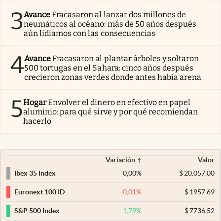
3
Avance
Fracasaron al lanzar dos millones de
neumáticos al océano: más de 50 años después
aún lidiamos con las consecuencias
4
Avance
Fracasaron al plantar árboles y soltaron
500 tortugas en el Sahara: cinco años después
crecieron zonas verdes donde antes había arena
5
Hogar
Envolver el dinero en efectivo en papel
aluminio: para qué sirve y por qué recomiendan
hacerlo
Variación
Valor
0,00
%
$
20.057,00
Ibex 35 Index
-0,01
%
$
1957,69
Euronext 100 ID
1,79
%
$
7736,52
S&P 500 Index