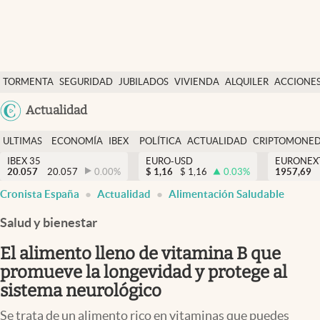
Últimas Noticias
TORMENTA
SEGURIDAD
JUBILADOS
VIVIENDA
ALQUILER
ACCIONE
Economía y finanzas
SOCIAL
Argentina
Actualidad
Política
España
Actualidad
ULTIMAS
ECONOMÍA
IBEX
POLÍTICA
ACTUALIDAD
CRIPTOMONE
México
NOTICIAS
Y
Y
IBEX 35
EURO-USD
EURONEX
Criptomonedas
20.057
20.057
0.00
%
$
1,16
$
1,16
0.03
%
1957,69
USA
FINANZAS
EURO
Cronista España
Actualidad
Alimentación Saludable
Colombia
España
Uruguay
Salud y bienestar
El alimento lleno de vitamina B que
promueve la longevidad y protege al
sistema neurológico
Se trata de un alimento rico en vitaminas que puedes