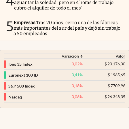
4
aguantar la soledad, pero en 4 horas de trabajo
cubro el alquiler de todo el mes”
5
Empresas
Tras 20 años, cerró una de las fábricas
más importantes del sur del país y dejó sin trabajo
a 50 empleados
Variación
Valor
-0,02
%
$
20.176,00
Ibex 35 Index
0,41
%
$
1965,65
Euronext 100 ID
-0,18
%
$
7709,96
S&P 500 Index
-0,06
%
$
26.348,35
Nasdaq