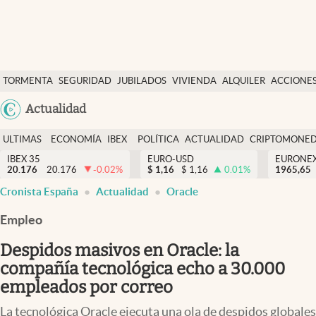
Últimas Noticias
TORMENTA
SEGURIDAD
JUBILADOS
VIVIENDA
ALQUILER
ACCIONE
Economía y finanzas
SOCIAL
Argentina
Actualidad
Política
España
Actualidad
ULTIMAS
ECONOMÍA
IBEX
POLÍTICA
ACTUALIDAD
CRIPTOMONE
México
NOTICIAS
Y
Y
IBEX 35
EURO-USD
EURONE
Criptomonedas
20.176
20.176
-0.02
%
$
1,16
$
1,16
0.01
%
USA
1965,65
FINANZAS
EURO
Cronista España
Actualidad
Oracle
Colombia
España
Uruguay
Empleo
Despidos masivos en Oracle: la
compañía tecnológica echo a 30.000
empleados por correo
La tecnológica Oracle ejecuta una ola de despidos globales