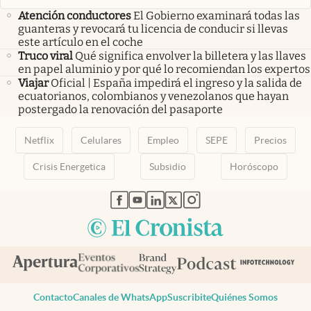
Atención conductores
El Gobierno examinará todas las
guanteras y revocará tu licencia de conducir si llevas
este artículo en el coche
Truco viral
Qué significa envolver la billetera y las llaves
en papel aluminio y por qué lo recomiendan los expertos
Viajar
Oficial | España impedirá el ingreso y la salida de
ecuatorianos, colombianos y venezolanos que hayan
postergado la renovación del pasaporte
Netflix
Celulares
Empleo
SEPE
Precios
Crisis Energetica
Subsidio
Horóscopo
abre en nueva pestaña
abre en nueva pestaña
abre en nueva pestaña
abre en nueva pestaña
abre en nueva pestaña
Contacto
Canales de WhatsApp
Suscribite
Quiénes Somos