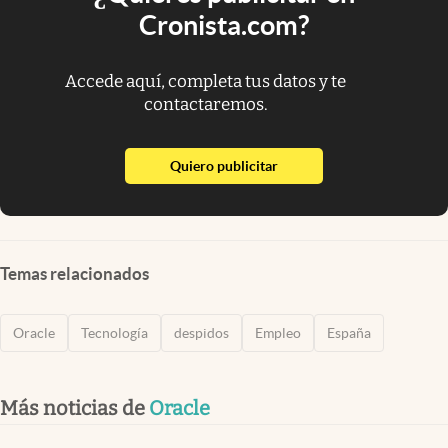
Cronista.com?
Accede aquí, completa tus datos y te
contactaremos.
abre en nueva pestaña
Quiero publicitar
Temas relacionados
Oracle
Tecnología
despidos
Empleo
España
Más noticias de
Oracle