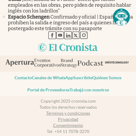
empleados en las obras, pero piden de requisito hablar
inglés con los ladrillos”
Espacio Schengen
Confirmado y oficial | España e Italia
prohíben la salida e ingreso del país a quienes hayan
postergado este trámite con su pasaporte
abre en nueva pestaña
abre en nueva pestaña
abre en nueva pestaña
abre en nueva pestaña
abre en nueva pestaña
Contacto
Canales de WhatsApp
Suscribite
Quiénes Somos
Portal de Proveedores
Trabajá con nosotros
Copyright 2025 cronista.com
Todos los derechos reservados
Términos y condiciones
Privacidad
Consentimiento
Tel:
+54 11 7078-3270