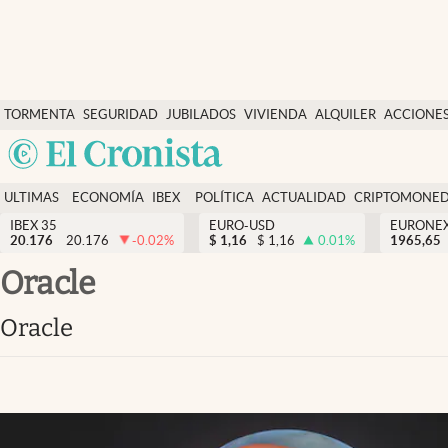
Últimas Noticias
TORMENTA
SEGURIDAD
JUBILADOS
VIVIENDA
ALQUILER
ACCIONE
Economía y finanzas
SOCIAL
Argentina
Política
España
Actualidad
ULTIMAS
ECONOMÍA
IBEX
POLÍTICA
ACTUALIDAD
CRIPTOMONE
México
NOTICIAS
Y
Y
IBEX 35
EURO-USD
EURONE
Criptomonedas
20.176
20.176
-0.02
%
$
1,16
$
1,16
0.01
%
USA
1965,65
FINANZAS
EURO
Colombia
Oracle
España
Uruguay
Oracle