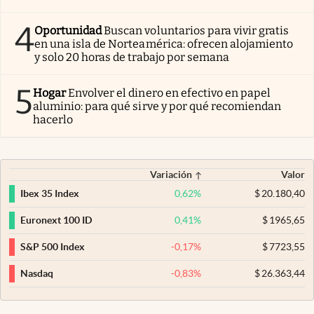
4
Oportunidad
Buscan voluntarios para vivir gratis
en una isla de Norteamérica: ofrecen alojamiento
y solo 20 horas de trabajo por semana
5
Hogar
Envolver el dinero en efectivo en papel
aluminio: para qué sirve y por qué recomiendan
hacerlo
Variación
Valor
0,62
%
$
20.180,40
Ibex 35 Index
0,41
%
$
1965,65
Euronext 100 ID
-0,17
%
$
7723,55
S&P 500 Index
-0,83
%
$
26.363,44
Nasdaq