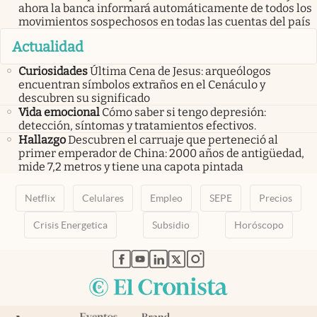
ahora la banca informará automáticamente de todos los
movimientos sospechosos en todas las cuentas del país
Actualidad
Curiosidades
Última Cena de Jesus: arqueólogos
encuentran símbolos extraños en el Cenáculo y
descubren su significado
Vida emocional
Cómo saber si tengo depresión:
detección, síntomas y tratamientos efectivos.
Hallazgo
Descubren el carruaje que perteneció al
primer emperador de China: 2000 años de antigüedad,
mide 7,2 metros y tiene una capota pintada
Netflix
Celulares
Empleo
SEPE
Precios
Crisis Energetica
Subsidio
Horóscopo
abre en nueva pestaña
abre en nueva pestaña
abre en nueva pestaña
abre en nueva pestaña
abre en nueva pestaña