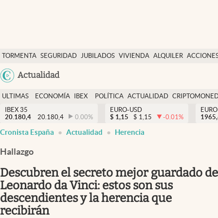
Últimas Noticias
TORMENTA
SEGURIDAD
JUBILADOS
VIVIENDA
ALQUILER
ACCIONE
Economía y finanzas
SOCIAL
Argentina
Actualidad
Política
España
Actualidad
ULTIMAS
ECONOMÍA
IBEX
POLÍTICA
ACTUALIDAD
CRIPTOMONE
México
NOTICIAS
Y
Y
IBEX 35
EURO-USD
EURO
Criptomonedas
20.180,4
20.180,4
0.00
%
$
1,15
$
1,15
-0.01
%
USA
1965
FINANZAS
EURO
Cronista España
Actualidad
Herencia
Colombia
España
Uruguay
Hallazgo
Descubren el secreto mejor guardado de
Leonardo da Vinci: estos son sus
descendientes y la herencia que
recibirán