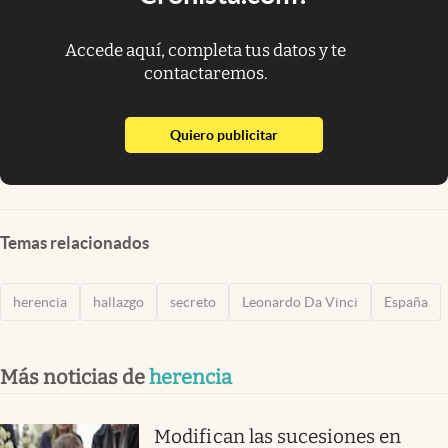
Accede aquí, completa tus datos y te
contactaremos.
abre en nueva pestaña
Quiero publicitar
Temas relacionados
herencia
hallazgo
secreto
Leonardo Da Vinci
España
Más noticias de
herencia
Modifican las sucesiones en