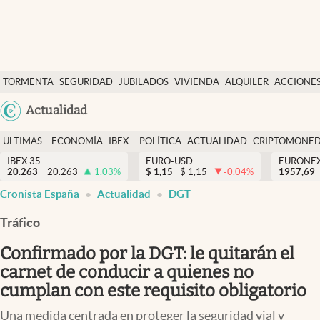
Últimas Noticias
TORMENTA
SEGURIDAD
JUBILADOS
VIVIENDA
ALQUILER
ACCIONE
Economía y finanzas
SOCIAL
Argentina
Actualidad
Política
España
Actualidad
ULTIMAS
ECONOMÍA
IBEX
POLÍTICA
ACTUALIDAD
CRIPTOMONE
México
NOTICIAS
Y
Y
IBEX 35
EURO-USD
EURONE
Criptomonedas
20.263
20.263
1.03
%
$
1,15
$
1,15
-0.04
%
USA
1957,69
FINANZAS
EURO
Cronista España
Actualidad
DGT
Colombia
España
Uruguay
Tráfico
Confirmado por la DGT: le quitarán el
carnet de conducir a quienes no
cumplan con este requisito obligatorio
Una medida centrada en proteger la seguridad vial y