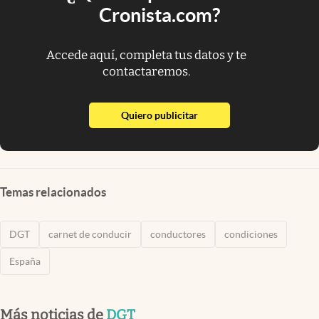
Cronista.com?
Accede aquí, completa tus datos y te
contactaremos.
abre en nueva pestaña
Quiero publicitar
Temas relacionados
DGT
carnet de conducir
conductores
condiciones
España
Más noticias de
DGT