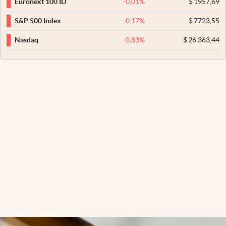
-0,01
%
$
1957,69
Euronext 100 ID
-0,17
%
$
7723,55
S&P 500 Index
-0,83
%
$
26.363,44
Nasdaq