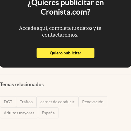
¿Quieres publicitar en
Cronista.com?
Accede aquí, completa tus datos y te
contactaremos.
abre en nueva pestaña
Quiero publicitar
Temas relacionados
DGT
Tráfico
carnet de conducir
Renovación
Adultos mayores
España