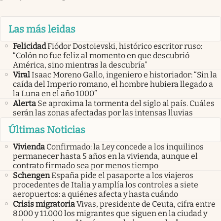
Las más leidas
Felicidad
Fiódor Dostoievski, histórico escritor ruso:
“Colón no fue feliz al momento en que descubrió
América, sino mientras la descubría”
Viral
Isaac Moreno Gallo, ingeniero e historiador: “Sin la
caída del Imperio romano, el hombre hubiera llegado a
la Luna en el año 1000”
Alerta
Se aproxima la tormenta del siglo al país. Cuáles
serán las zonas afectadas por las intensas lluvias
Últimas Noticias
Vivienda
Confirmado: la Ley concede a los inquilinos
permanecer hasta 5 años en la vivienda, aunque el
contrato firmado sea por menos tiempo
Schengen
España pide el pasaporte a los viajeros
procedentes de Italia y amplía los controles a siete
aeropuertos: a quiénes afecta y hasta cuándo
Crisis migratoria
Vivas, presidente de Ceuta, cifra entre
8.000 y 11.000 los migrantes que siguen en la ciudad y