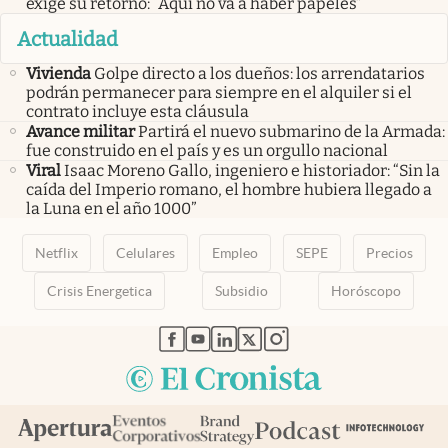
exige su retorno: “Aquí no va a haber papeles”
Actualidad
Vivienda
Golpe directo a los dueños: los arrendatarios
podrán permanecer para siempre en el alquiler si el
contrato incluye esta cláusula
Avance militar
Partirá el nuevo submarino de la Armada:
fue construido en el país y es un orgullo nacional
Viral
Isaac Moreno Gallo, ingeniero e historiador: “Sin la
caída del Imperio romano, el hombre hubiera llegado a
la Luna en el año 1000”
Netflix
Celulares
Empleo
SEPE
Precios
Crisis Energetica
Subsidio
Horóscopo
abre en nueva pestaña
abre en nueva pestaña
abre en nueva pestaña
abre en nueva pestaña
abre en nueva pestaña