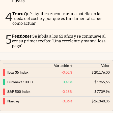
lluvias
4
Truco
Qué significa encontrar una botella en la
rueda del coche y por qué es fundamental saber
cómo actuar
5
Pensiones
Se jubila a los 63 años y se conmueve al
ver su primer recibo: “Una excelente y maravillosa
paga”
Variación
Valor
-0,02
%
$
20.176,00
Ibex 35 Index
0,41
%
$
1965,65
Euronext 100 ID
-0,18
%
$
7709,96
S&P 500 Index
-0,06
%
$
26.348,35
Nasdaq