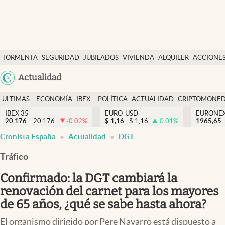
Últimas Noticias
TORMENTA
SEGURIDAD
JUBILADOS
VIVIENDA
ALQUILER
ACCIONE
Economía y finanzas
SOCIAL
Argentina
Actualidad
Política
España
Actualidad
ULTIMAS
ECONOMÍA
IBEX
POLÍTICA
ACTUALIDAD
CRIPTOMONE
México
NOTICIAS
Y
Y
IBEX 35
EURO-USD
EURONE
Criptomonedas
20.176
20.176
-0.02
%
$
1,16
$
1,16
0.01
%
USA
1965,65
FINANZAS
EURO
Cronista España
Actualidad
DGT
Colombia
España
Uruguay
Tráfico
Confirmado: la DGT cambiará la
renovación del carnet para los mayores
de 65 años, ¿qué se sabe hasta ahora?
El organismo dirigido por Pere Navarro está dispuesto a