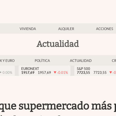
VIVIENDA
ALQUILER
ACCIONES
Actualidad
EX Y EURO
POLÍTICA
ACTUALIDAD
C
EURONEXT
S&P 500
0.00
%
1957,69
1957,69
-0.01
%
7723,55
7723,55
-0
que supermercado más p