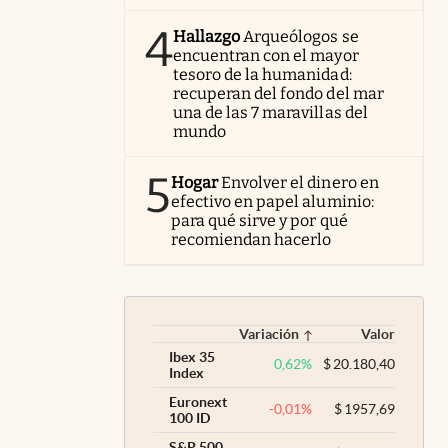
4
Hallazgo
Arqueólogos se
encuentran con el mayor
tesoro de la humanidad:
recuperan del fondo del mar
una de las 7 maravillas del
mundo
5
Hogar
Envolver el dinero en
efectivo en papel aluminio:
para qué sirve y por qué
recomiendan hacerlo
Variación
Valor
Ibex 35
0,62
%
$
20.180,40
Index
Euronext
-0,01
%
$
1957,69
100 ID
S&P 500