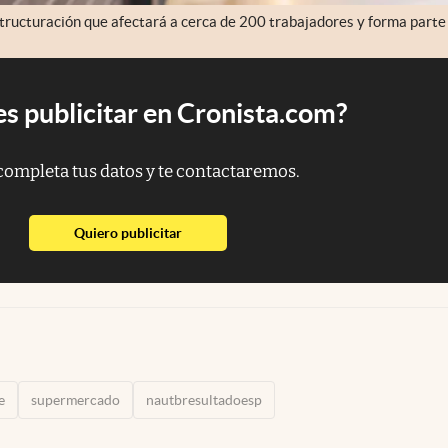
ructuración que afectará a cerca de 200 trabajadores y forma parte
s publicitar en Cronista.com?
completa tus datos y te contactaremos.
abre en nueva pestaña
Quiero publicitar
e
supermercado
nautbresultadoesp