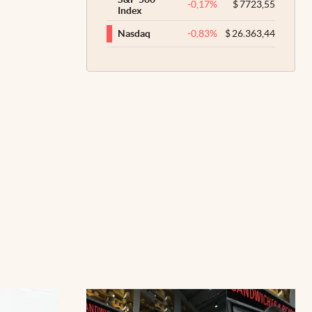
-0,17
%
$
7723,55
Index
-0,83
%
$
26.363,44
Nasdaq