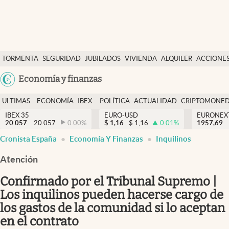
Últimas Noticias
TORMENTA
SEGURIDAD
JUBILADOS
VIVIENDA
ALQUILER
ACCIONE
Economía y finanzas
SOCIAL
Argentina
Economía y finanzas
Política
España
Actualidad
ULTIMAS
ECONOMÍA
IBEX
POLÍTICA
ACTUALIDAD
CRIPTOMONE
México
NOTICIAS
Y
Y
IBEX 35
EURO-USD
EURONEX
Criptomonedas
20.057
20.057
0.00
%
$
1,16
$
1,16
0.01
%
1957,69
USA
FINANZAS
EURO
Cronista España
Economía Y Finanzas
Inquilinos
Colombia
España
Uruguay
Atención
Confirmado por el Tribunal Supremo |
Los inquilinos pueden hacerse cargo de
los gastos de la comunidad si lo aceptan
en el contrato