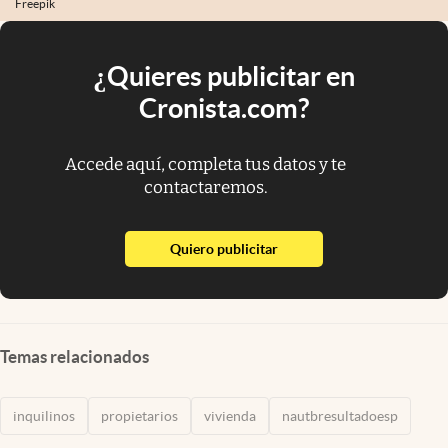
Freepik
¿Quieres publicitar en
Cronista.com?
Accede aquí, completa tus datos y te
contactaremos.
abre en nueva pestaña
Quiero publicitar
Temas relacionados
inquilinos
propietarios
vivienda
nautbresultadoesp