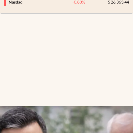
-0,83
%
$
26.363,44
Nasdaq