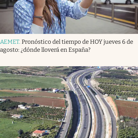
AEMET
.
Pronóstico del tiempo de HOY jueves 6 de
agosto: ¿dónde lloverá en España?