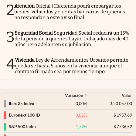
2
Atención
Oficial | Hacienda podrá embargar los
bienes, vehículos y cuentas bancarias de quienes
no respondan a este aviso final
3
Seguridad Social
Seguridad Social reducirá un 15%
de la pensión a quienes hayan trabajado más de 40
años pero adelanten su jubilación
4
Vivienda
Ley de Arrendamientos Urbanos permite
quedarse hasta 5 años en la vivienda, aunque el
contrato firmado sea por menos tiempo
Variación
Valor
0,00
%
$
20.057,00
Ibex 35 Index
-0,01
%
$
1957,69
Euronext 100 ID
1,79
%
$
7736,52
S&P 500 Index