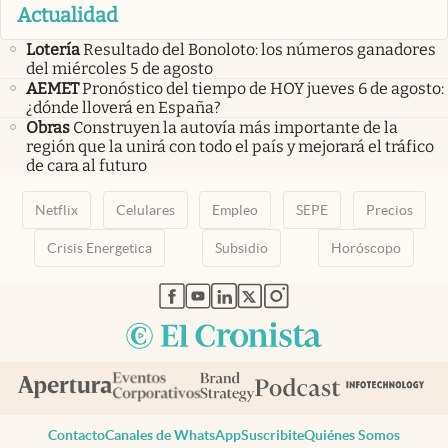
Actualidad
Lotería
Resultado del Bonoloto: los números ganadores
del miércoles 5 de agosto
AEMET
Pronóstico del tiempo de HOY jueves 6 de agosto:
¿dónde lloverá en España?
Obras
Construyen la autovía más importante de la
región que la unirá con todo el país y mejorará el tráfico
de cara al futuro
Netflix
Celulares
Empleo
SEPE
Precios
Crisis Energetica
Subsidio
Horóscopo
abre en nueva pestaña
abre en nueva pestaña
abre en nueva pestaña
abre en nueva pestaña
abre en nueva pestaña
Contacto
Canales de WhatsApp
Suscribite
Quiénes Somos