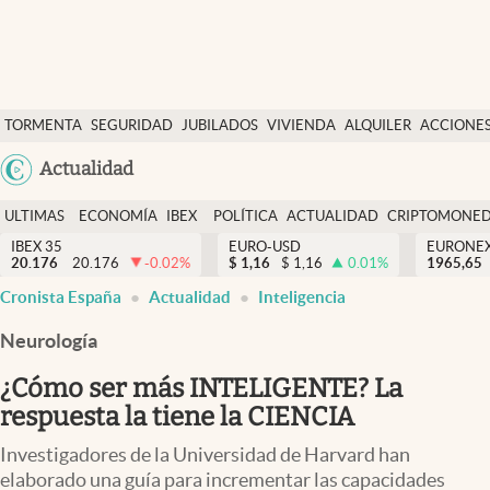
Últimas Noticias
TORMENTA
SEGURIDAD
JUBILADOS
VIVIENDA
ALQUILER
ACCIONE
Economía y finanzas
SOCIAL
Argentina
Actualidad
Política
España
Actualidad
ULTIMAS
ECONOMÍA
IBEX
POLÍTICA
ACTUALIDAD
CRIPTOMONE
México
NOTICIAS
Y
Y
IBEX 35
EURO-USD
EURONE
Criptomonedas
20.176
20.176
-0.02
%
$
1,16
$
1,16
0.01
%
USA
1965,65
FINANZAS
EURO
Cronista España
Actualidad
Inteligencia
Colombia
España
Uruguay
Neurología
¿Cómo ser más INTELIGENTE? La
respuesta la tiene la CIENCIA
Investigadores de la Universidad de Harvard han
elaborado una guía para incrementar las capacidades