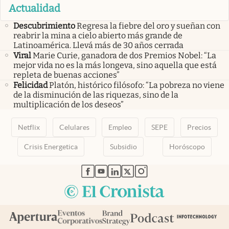
Actualidad
Descubrimiento
Regresa la fiebre del oro y sueñan con
reabrir la mina a cielo abierto más grande de
Latinoamérica. Llevá más de 30 años cerrada
Viral
Marie Curie, ganadora de dos Premios Nobel: “La
mejor vida no es la más longeva, sino aquella que está
repleta de buenas acciones”
Felicidad
Platón, histórico filósofo: “La pobreza no viene
de la disminución de las riquezas, sino de la
multiplicación de los deseos”
Netflix
Celulares
Empleo
SEPE
Precios
Crisis Energetica
Subsidio
Horóscopo
abre en nueva pestaña
abre en nueva pestaña
abre en nueva pestaña
abre en nueva pestaña
abre en nueva pestaña