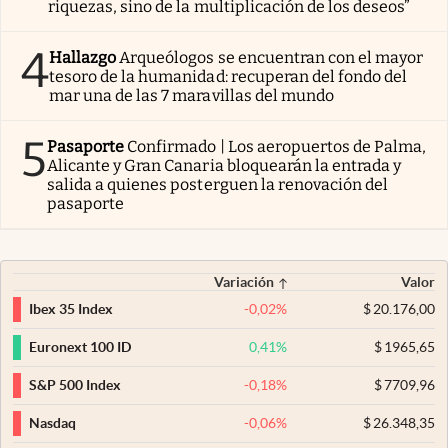
riquezas, sino de la multiplicación de los deseos”
4
Hallazgo
Arqueólogos se encuentran con el mayor
tesoro de la humanidad: recuperan del fondo del
mar una de las 7 maravillas del mundo
5
Pasaporte
Confirmado | Los aeropuertos de Palma,
Alicante y Gran Canaria bloquearán la entrada y
salida a quienes posterguen la renovación del
pasaporte
Variación
Valor
-0,02
%
$
20.176,00
Ibex 35 Index
0,41
%
$
1965,65
Euronext 100 ID
-0,18
%
$
7709,96
S&P 500 Index
-0,06
%
$
26.348,35
Nasdaq