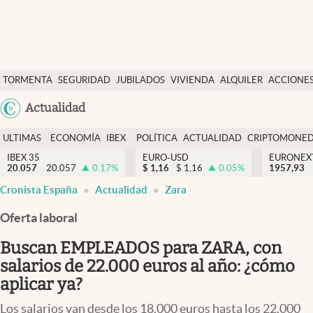
Últimas Noticias
TORMENTA
SEGURIDAD
JUBILADOS
VIVIENDA
ALQUILER
ACCIONE
Economía y finanzas
SOCIAL
Argentina
Actualidad
Política
España
Actualidad
ULTIMAS
ECONOMÍA
IBEX
POLÍTICA
ACTUALIDAD
CRIPTOMONE
México
NOTICIAS
Y
Y
IBEX 35
EURO-USD
EURONEX
Criptomonedas
20.057
20.057
0.17
%
$
1,16
$
1,16
0.05
%
1957,93
USA
FINANZAS
EURO
Cronista España
Actualidad
Zara
Colombia
España
Uruguay
Oferta laboral
Buscan EMPLEADOS para ZARA, con
salarios de 22.000 euros al año: ¿cómo
aplicar ya?
Los salarios van desde los 18.000 euros hasta los 22.000