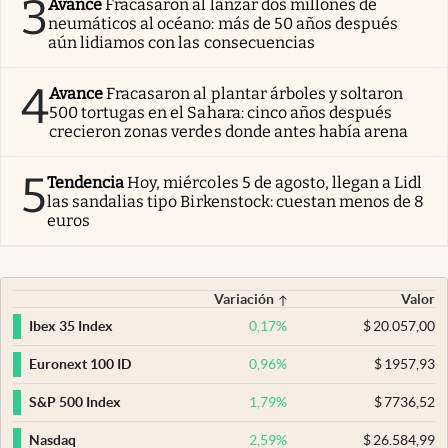
3
Avance
Fracasaron al lanzar dos millones de
neumáticos al océano: más de 50 años después
aún lidiamos con las consecuencias
4
Avance
Fracasaron al plantar árboles y soltaron
500 tortugas en el Sahara: cinco años después
crecieron zonas verdes donde antes había arena
5
Tendencia
Hoy, miércoles 5 de agosto, llegan a Lidl
las sandalias tipo Birkenstock: cuestan menos de 8
euros
Variación
Valor
0,17
%
$
20.057,00
Ibex 35 Index
0,96
%
$
1957,93
Euronext 100 ID
1,79
%
$
7736,52
S&P 500 Index
2,59
%
$
26.584,99
Nasdaq