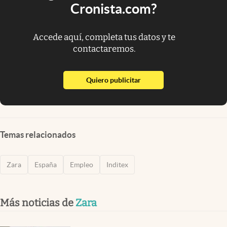
Cronista.com?
Accede aquí, completa tus datos y te
contactaremos.
abre en nueva pestaña
Quiero publicitar
Temas relacionados
Zara
España
Empleo
Inditex
Más noticias de
Zara