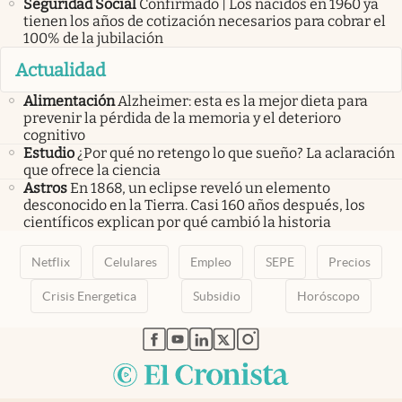
Seguridad Social
Confirmado | Los nacidos en 1960 ya
tienen los años de cotización necesarios para cobrar el
100% de la jubilación
Actualidad
Alimentación
Alzheimer: esta es la mejor dieta para
prevenir la pérdida de la memoria y el deterioro
cognitivo
Estudio
¿Por qué no retengo lo que sueño? La aclaración
que ofrece la ciencia
Astros
En 1868, un eclipse reveló un elemento
desconocido en la Tierra. Casi 160 años después, los
científicos explican por qué cambió la historia
Netflix
Celulares
Empleo
SEPE
Precios
Crisis Energetica
Subsidio
Horóscopo
abre en nueva pestaña
abre en nueva pestaña
abre en nueva pestaña
abre en nueva pestaña
abre en nueva pestaña