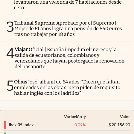
levantaron una vivienda de 7 habitaciones desde
cero
3
Tribunal Supremo
Aprobado por el Supremo |
Mujer de 61 años logra una pensión de 850 euros
tras no trabajar por 18 años
4
Viajar
Oficial | España impedirá el ingreso y la
salida de ecuatorianos, colombianos y
venezolanos que hayan postergado la renovación
del pasaporte
5
Obras
José, albañil de 64 años: “Dicen que faltan
empleados en las obras, pero piden de requisito
hablar inglés con los ladrillos”
Variación
Valor
-0,09
%
$
20.156,90
Ibex 35 Index