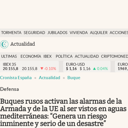
Últimas Noticias
TORMENTA
SEGURIDAD
JUBILADOS
VIVIENDA
ALQUILER
ACCIONE
Economía y finanzas
SOCIAL
Argentina
Actualidad
Política
España
Actualidad
ULTIMAS
ECONOMÍA
IBEX
POLÍTICA
ACTUALIDAD
CRIPTOMONE
México
NOTICIAS
Y
Y
IBEX 35
EURO-USD
EURO
Criptomonedas
20.155,8
20.155,8
-0.10
%
$
1,16
$
1,16
0.04
%
USA
1969,
FINANZAS
EURO
Cronista España
Actualidad
Buque
Colombia
España
Uruguay
Defensa
Buques rusos activan las alarmas de la
Armada y de la UE al ser vistos en aguas
mediterráneas: “Genera un riesgo
inminente y serio de un desastre”