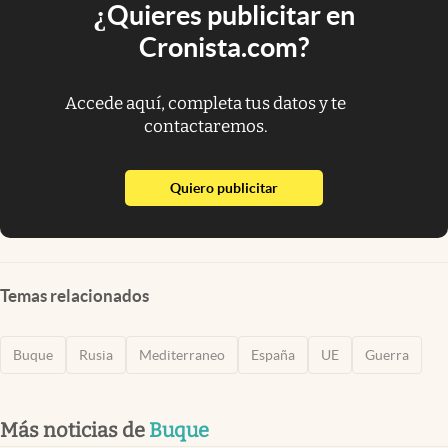
¿Quieres publicitar en
Cronista.com?
Accede aquí, completa tus datos y te
contactaremos.
abre en nueva pestaña
Quiero publicitar
Temas relacionados
Buque
Rusia
Mediterraneo
España
UE
Guerra
Más noticias de
Buque