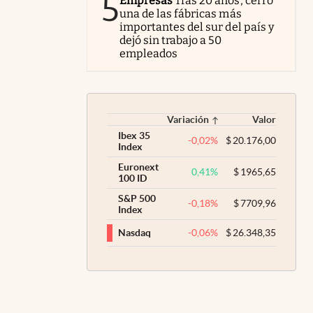
5
Empresas
Tras 20 años, cerró
una de las fábricas más
importantes del sur del país y
dejó sin trabajo a 50
empleados
Variación
Valor
Ibex 35
-0,02
%
$
20.176,00
Index
Euronext
0,41
%
$
1965,65
100 ID
S&P 500
-0,18
%
$
7709,96
Index
-0,06
%
$
26.348,35
Nasdaq