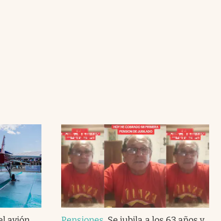
el avión
Pensiones
.
Se jubila a los 63 años y