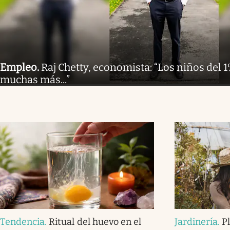
Empleo
.
Raj Chetty, economista: “Los niños del 
muchas más...”
Tendencia
.
Ritual del huevo en el
Jardinería
.
P