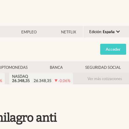
Edición:
España
EMPLEO
NETFLIX
Argentina
Acceder
España
México
RIPTOMONEDAS
BANCA
SEGURIDAD SOCIAL
USA
NASDAQ
Colombia
Ver más cotizaciones
%
26.348,35
26.348,35
-0.06
%
Uruguay
ilagro anti