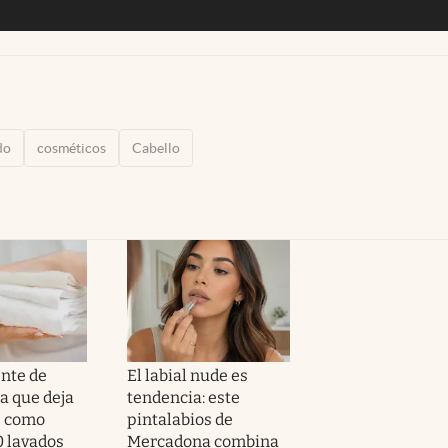
do
cosméticos
Cabello
ente de
El labial nude es
 que deja
tendencia: este
s como
pintalabios de
0 lavados
Mercadona combina