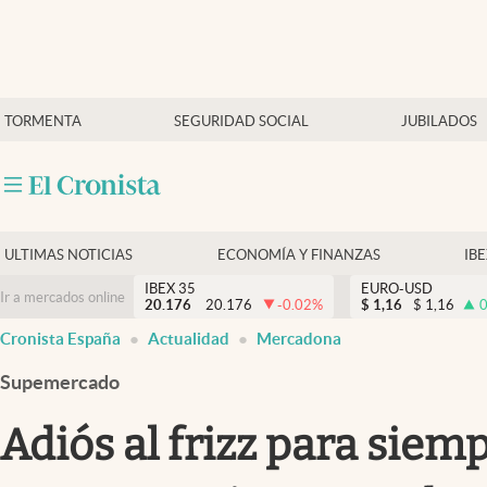
Últimas Noticias
TORMENTA
SEGURIDAD SOCIAL
JUBILADOS
Economía y finanzas
Política
Actualidad
Criptomonedas
ULTIMAS NOTICIAS
ECONOMÍA Y FINANZAS
IB
IBEX 35
EURO-USD
Ir a mercados online
20.176
20.176
-0.02
%
$
1,16
$
1,16
0
Cronista España
Actualidad
Mercadona
Supemercado
Adiós al frizz para siem