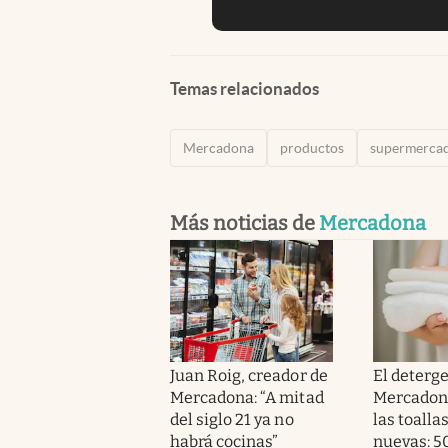
Temas relacionados
Mercadona
productos
supermerca
Más noticias de
Mercadona
Juan Roig, creador de
El deterg
Mercadona: “A mitad
Mercadona
del siglo 21 ya no
las toalla
habrá cocinas”
nuevas: 5