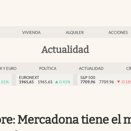
VIVIENDA
ALQUILER
ACCIONES
Actualidad
EX Y EURO
POLÍTICA
ACTUALIDAD
C
EURONEXT
S&P 500
.01
%
1965,65
1965,65
0.41
%
7709,96
7709,96
-0.18
pre: Mercadona tiene el m