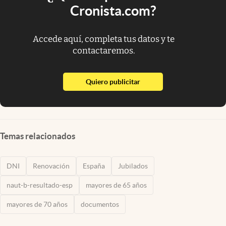
Cronista.com?
Accede aquí, completa tus datos y te
contactaremos.
abre en nueva pestaña
Quiero publicitar
Temas relacionados
DNI
Renovación
España
Jubilados
naut-b-resultado-esp
mayores de 65 años
mayores de 70 años
documentos