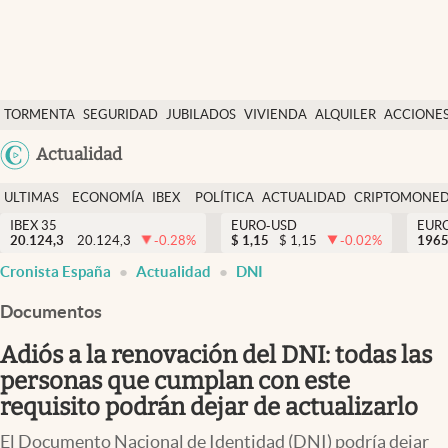
Últimas Noticias
TORMENTA
SEGURIDAD
JUBILADOS
VIVIENDA
ALQUILER
ACCIONE
Economía y finanzas
SOCIAL
Argentina
Actualidad
Política
España
Actualidad
ULTIMAS
ECONOMÍA
IBEX
POLÍTICA
ACTUALIDAD
CRIPTOMONE
México
NOTICIAS
Y
Y
IBEX 35
EURO-USD
EUR
Criptomonedas
20.124,3
20.124,3
-0.28
%
$
1,15
$
1,15
-0.02
%
USA
1965
FINANZAS
EURO
Cronista España
Actualidad
DNI
Colombia
España
Uruguay
Documentos
Adiós a la renovación del DNI: todas las
personas que cumplan con este
requisito podrán dejar de actualizarlo
El Documento Nacional de Identidad (DNI) podría dejar