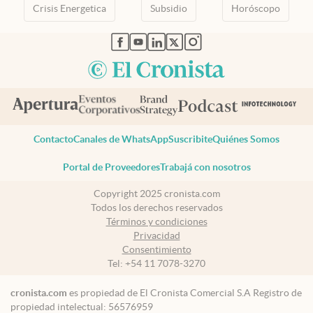
Crisis Energetica
Subsidio
Horóscopo
abre en nueva pestaña
abre en nueva pestaña
abre en nueva pestaña
abre en nueva pestaña
abre en nueva pestaña
Contacto
Canales de WhatsApp
Suscribite
Quiénes Somos
Portal de Proveedores
Trabajá con nosotros
Copyright 2025 cronista.com
Todos los derechos reservados
Términos y condiciones
Privacidad
Consentimiento
Tel:
+54 11 7078-3270
cronista.com
es propiedad de El Cronista Comercial S.A Registro de
propiedad intelectual: 56576959