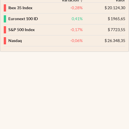
-0,28
%
$
20.124,30
Ibex 35 Index
0,41
%
$
1965,65
Euronext 100 ID
-0,17
%
$
7723,55
S&P 500 Index
-0,06
%
$
26.348,35
Nasdaq