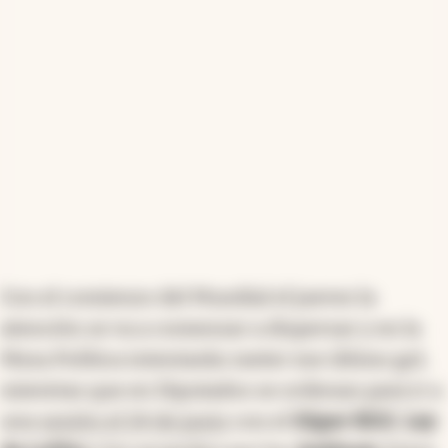
Con el comienzo del Mundial el jueves la
atención se va a comenzar a dispersar y en la
Mesa Política intentarán meter ese último gol,
mientras que en Diputados se ordenan para ir a
una
sesión el 24 de junio
con el
Súper RIGI
,
Ley