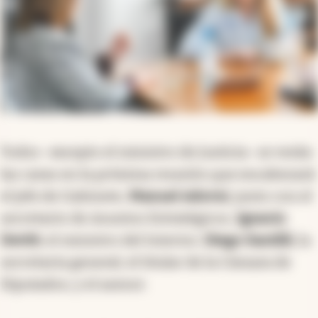
Todos -excepto el ministro de Justicia- se verán
las caras en la próxima reunión que encabezará
el jefe de Gabinete,
Manuel Adorni
, junto con el
secretario de Asuntos Estratégicos,
Ignacio
Devitt
; el ministro del Interior,
Diego Santilli
; la
secretaria general; el titular de la Cámara de
Diputados; y el asesor.