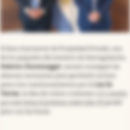
Si bien el proyecto de Propiedad Privada, uno
de los paquetes del ministro de Desregulación,
Federico Sturzenegger
, asomó conseguir las
alianzas necesarias para aprobarlo incluso
pese a los cuestionamientos por la
Ley de
Tierras
, la idea de volver a intentar a
ir a sesión
por este tema el próximo miércoles 10
perdió
peso con las horas.