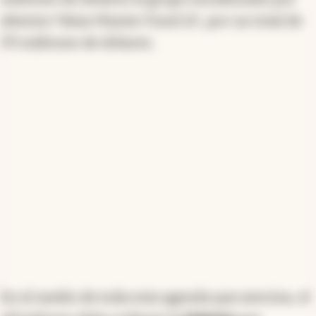
Attestor Value Master Fund LP., por un total de
171 millones de dólares.
En el medio de toda esta agenda que avecina, el