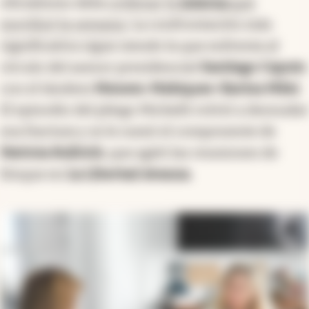
oficialismo debe
ordenar la
interna
que
movilizó la semana
. La confrontación más
significativa sigue siendo la que enfrenta al
círculo del asesor presidencial
Santiago Caputo
con el tándem
Menem-Mahiques-Karina Milei
.
El episodio del pliego Michelli volvió a desnudar
esa fractura y se le sumó el componente de
Patricia Bullrich
, que agitó las reuniones de
bloque en
La Libertad Avanza
.