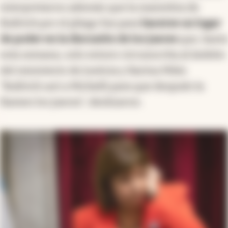
interpretaron además que la maniobra de
Bullrich por el pliego fue para
hacerse un lugar
de poder en la discusión de los jueces
que, hasta
esta semana, solo estuvo circunscrita al ámbito
del ministerio de Justicia y Karina Milei.
“Bullrich usó a Michelli para que después la
llamen los jueces“, deslizaron.