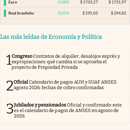
0,08
%
$
1733,27
$
1731,97
Euro
0,05
%
$
295,03
$
294,82
Real brasileño
Las más leídas de Economía y Política
1
Congreso
Contratos de alquiler, desalojos exprés y
expropiaciones: qué cambia si se aprueba el
proyecto de Propiedad Privada
2
Oficial
Calendario de pagos AUH y SUAF ANSES
agosto 2026: fechas de cobro confirmadas
3
Jubilados y pensionados
Oficial y confirmado: este
es el calendario de pagos de ANSES en agosto de
2026