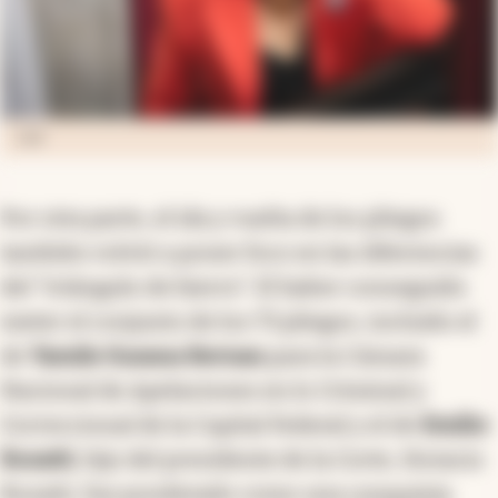
CMF
Por otra parte, el ida y vuelta de los pliegos
también volvió a poner foco en las diferencias
del “triángulo de hierro”. El haber conseguido
meter el conjunto de los 73 pliegos, incluido el
de
Yamile Susana Bernan
para la Cámara
Nacional de Apelaciones en lo Criminal y
Correccional de la Capital Federal y el de
Emilio
Rosatti
, hijo del presidente de la Corte, Horacio
Rosatti, fue ponderado como una
conquista