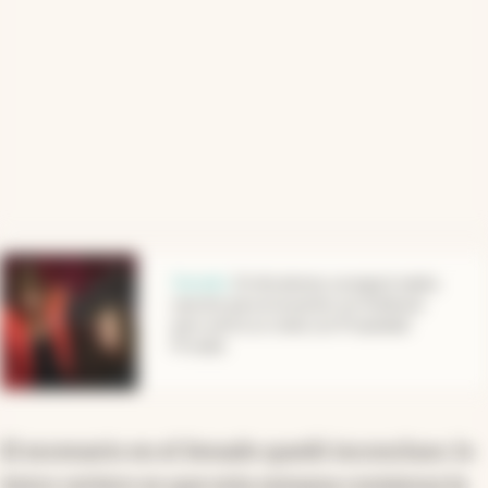
abre en nueva pestaña
Senado
.
El oficialismo consiguió media
sanción para el acuerdo con holdouts
pero sufrió un revés con Propiedad
Privada
El escenario en el Senado quedó inconcluso: lo
único certero es que esta semana comienza la