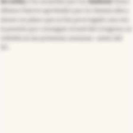
de Lobby
y los acuerdos por los
holdouts
. Estos
últimos fueron aprobados por la Cámara alta y
tienen un plazo que ya fue prorrogado una vez:
la presión por conseguir el aval del Congreso se
redobla en las próximas semanas -antes del
30-.