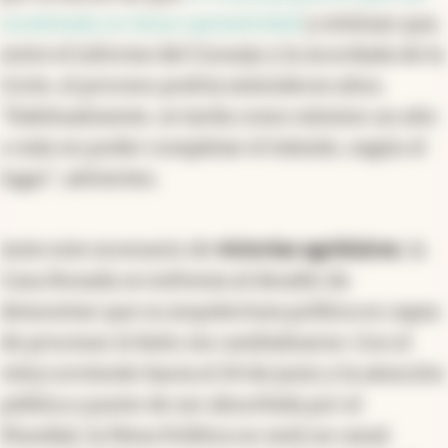
nombrada no tiene operatividad
y estiman que,
entre el informe del Consejo y la Acordada de la
Corte, el proceso podría extenderse años.
“Habitualmente, se tarda como mínimo un año
o más en poder completar el trámite, según el
lugar”, advierten.
Ante este escenario de
victorias agridulces
, la
Casa Rosada se enfrenta al desafío de
demostrar que su arquitectura política es capaz
de procesar el éxito sin canibalizarse. Con el
reloj corriendo hacia el 24 de junio y la atención
pública a punto de ser absorbida por el
Mundial, la Mesa Política no será un canal