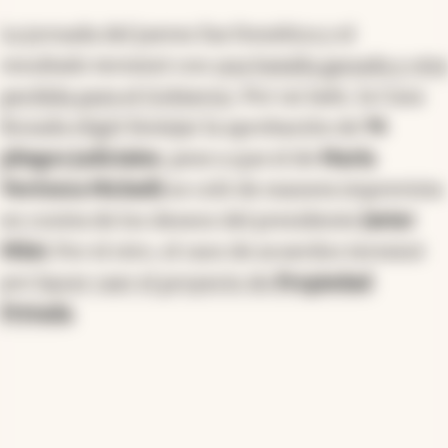
La jornada del jueves fue frenética y el
resultado terminó con
una batalla ganada y otra
perdida para el Gobierno
. Por un lado, la Casa
Rosada eligió festejar la aprobación de
74
pliegos judiciales
, pese a que el de
María
Verónica Michelli
se coló de manera imprevista
en contra de los deseos del presidente
Javier
Milei
. Por el otro, el caos de acuerdos terminó
por
hacer caer el proyecto de
Propiedad
Privada
.