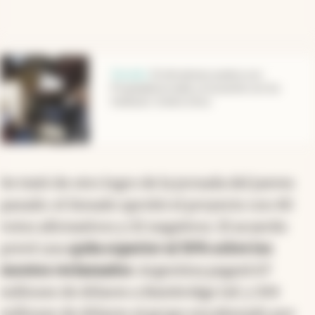
abre en nueva pestaña
Senado
.
El oficialismo acelera con
Propiedad privada y el acuerdo con los
holdouts: la letra chica
Se trató de otro logro de la jornada del jueves
pasado: el Senado aprobó el proyecto con 40
votos afirmativos y 22 negativos. El acuerdo
prevé una
quita superior al 30% sobre los
montos reclamados
: Argentina pagará 67
millones de dólares a Bainbridge Ltd. y 104
millones de dólares al grupo encabezado por