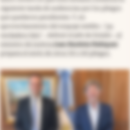
siguiente tanda de audiencias por los pliegos
que quedaron pendientes. Y, en
aprovechamiento del empuje inédito
-“un
verdadero hito”
-, definió el jefe de Estado-,
el
ministro de Justicia
Juan Bautista Mahiques
prepara el envío de otros 50 o 60 pliegos.