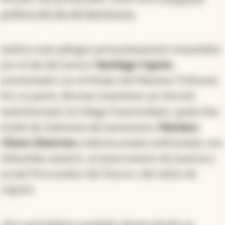
política del ala del karinismo.
Ambos eran pliegos presuntamente resentidos
por el ala del asesor
Santiago Caputo
,
enemistado con el titular del Máximo Tribunal.
Por su parte, Bernan mantiene un vínculo
matrimonial con Diego Guerendiain, quien fue
el jefe de Gabinete del exministro
Mariano
Cúneo Libarona
y habría estado enfrentado con
Sebastián Amerio, el exsecretario de Justicia y
acutal Procurador del Tesoro, del riñón de
Caputo.