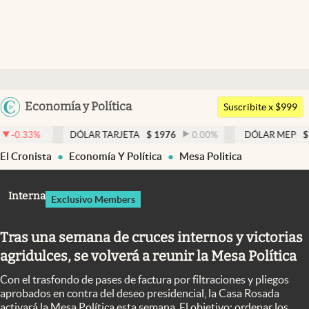
Últimas noticias
Dólar
Argentina
Economía y Política
Members
Suscribite x $999
España
Economía y Política
DÓLAR TARJETA
$
1976
0.00
%
DÓLAR MEP
$
1526,03
0.4
México
El Cronista
Economía Y Política
Mesa Politica
Finanzas y Mercados
USA
Mercados Online
Colombia
Interna
Exclusivo Members
Uruguay
Negocios
Tras una semana de cruces internos y victorias
Columnistas
agridulces, se volverá a reunir la Mesa Política
Otras secciones
Con el trasfondo de pases de factura por filtraciones y pliegos
Apertura
aprobados en contra del deseo presidencial, la Casa Rosada
activará la Mesa Política esta semana. El objetivo: ordenar los