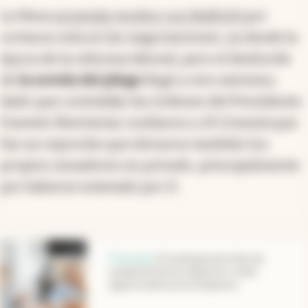
La Mesa
acumula recelos con Bullrich
por
cortarse sola en las negociaciones, ya desde la
época de la reforma laboral, pero el desborde
de
la novela del pliego
llegó a otro extremo,
dado que contradijo las órdenes del Presidente.
Fuentes libertarias confiaron a
El Cronista
que
fue un reproche que elevaron también los
propios senadores en privado, principalmente
por haberse enterado por X.
abre en nueva pestaña
Pulseada
.
El trasfondo de la foto de
unidad de Karina y Bullrich y cómo
sigue la interna en el Gobierno