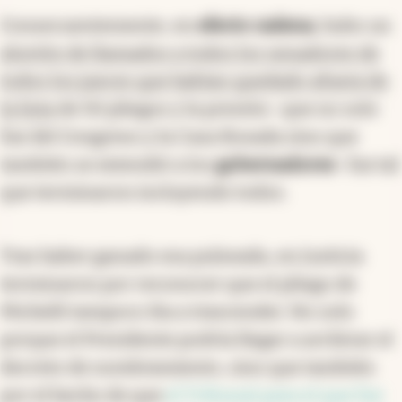
Consecuentemente, en
efecto cadena
, hubo un
aluvión de llamados a todos los senadores de
todos los jueces que habían quedado afuera de
la lista
de 50 pliegos y la presión -que no solo
fue del Congreso y la Casa Rosada sino que
también se extendió a los
gobernadores
- fue tal
que terminaron incluyendo todos.
Tras haber ganado esa pulseada, en Justicia
terminaron por reconocer que el pliego de
Michelli tampoco iba a trascender. No solo
porque el Presidente podría llegar a archivar el
decreto de nombramiento, sino que también
por el hecho de que
el Tribunal para el que fue