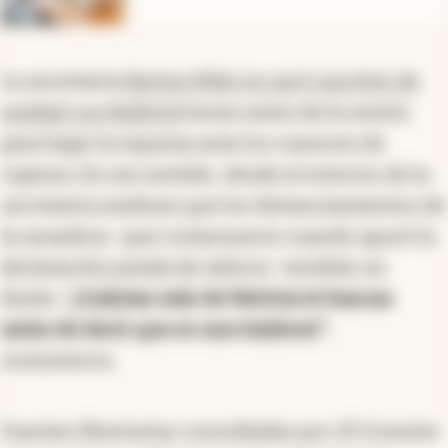
La secretaria
Karina Milei se sacó una foto de
unidad con Bullrich
horas antes de la sesión
para bajar la espuma ante los rumores de
ruptura. En ese sentido, desde el entorno de la
secretaria analizan que los distanciamientos de
la senadora -que comenzaron cuando apuró la
declaración jurada de Adorni- tendrán un
límite: “
¿Cuántas más de Patricia te bancas
antes de decir que es una traidora?
”,
sostuvieron.
Fuentes libertarias consultadas por
El Cronista