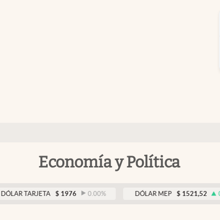
Economía y Política
ARJETA
$
1976
0.00
%
DÓLAR MEP
$
1521,52
0.23
%