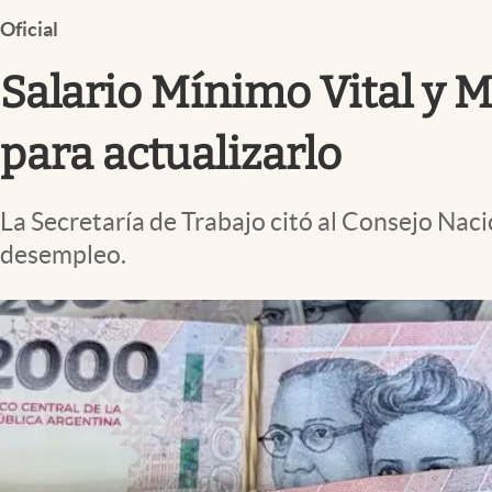
Infotechnology
Oficial
Clase
Salario Mínimo Vital y M
Clima
Mundial 2026
para actualizarlo
Eventos Corporativos
La Secretaría de Trabajo citó al Consejo Naci
El Cronista Studio
desempleo.
Mediakit
abre en nueva pestaña