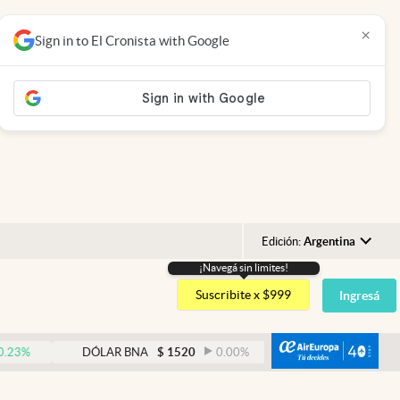
×
Sign in to El Cronista with Google
Edición:
Argentina
¡Navegá sin limites!
Argentina
Suscribite x $999
Ingresá
España
México
abre
DÓLAR BNA
$
1520
0.00
%
DÓLAR BLUE
$
1530
USA
Colombia