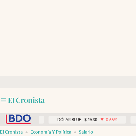
Últimas noticias
Dólar
Members
Economía y Política
Finanzas y Mercados
Mercados Online
Negocios
Columnistas
abre en nueva pestaña
Otras secciones
0.00
%
DÓLAR BLUE
$
1530
-0.65
%
DÓLAR T
Apertura
El Cronista
Economía Y Política
Salario