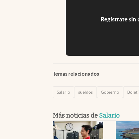
Registrate sin
Temas relacionados
Salario
sueldos
Gobierno
Boletí
Más noticias de
Salario