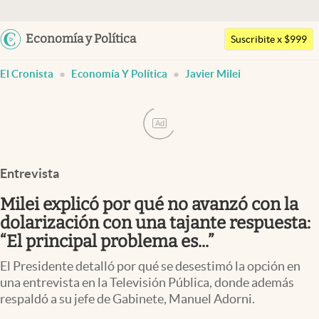
Argentina
Economía y Política
Suscribite x $999
Últimas noticias
España
abre en nueva pestaña
El Cronista
Economía Y Política
Javier Milei
México
Dólar
USA
Members
Colombia
Ad
Economía y Política
Uruguay
Finanzas y Mercados
Entrevista
Mercados Online
Milei explicó por qué no avanzó con la
dolarización con una tajante respuesta:
Negocios
“El principal problema es...”
Columnistas
El Presidente detalló por qué se desestimó la opción en
Otras secciones
una entrevista en la Televisión Pública, donde además
respaldó a su jefe de Gabinete, Manuel Adorni.
Apertura