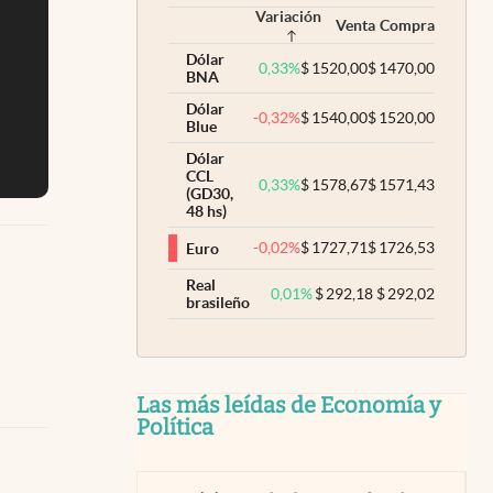
Variación
Venta
Compra
Dólar
0,33
%
$
1520,00
$
1470,00
BNA
Dólar
-0,32
%
$
1540,00
$
1520,00
Blue
Dólar
CCL
0,33
%
$
1578,67
$
1571,43
(GD30,
48 hs)
-0,02
%
$
1727,71
$
1726,53
Euro
Real
0,01
%
$
292,18
$
292,02
brasileño
Las más leídas de Economía y
Política