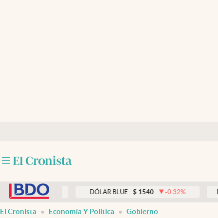
Últimas noticias
Dólar
Members
Economía y Política
Finanzas y Mercados
Mercados Online
Negocios
Columnistas
abre en nueva pestaña
Otras secciones
0.33
%
DÓLAR BLUE
$
1540
-0.32
%
DÓLAR 
Apertura
El Cronista
Economía Y Política
Gobierno