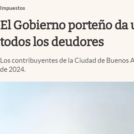
Infotechnology
Impuestos
Clase
El Gobierno porteño da
Clima
Mundial 2026
todos los deudores
Eventos Corporativos
Los contribuyentes de la Ciudad de Buenos A
El Cronista Studio
de 2024.
Mediakit
abre en nueva pestaña