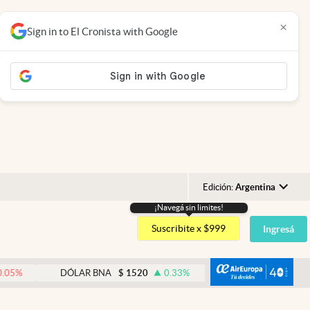
×
Sign in to El Cronista with Google
Edición:
Argentina
¡Navegá sin limites!
Argentina
Suscribite x $999
Ingresá
España
México
abre
DÓLAR BNA
$
1520
0.33
%
DÓLAR BLUE
$
1540
USA
Colombia