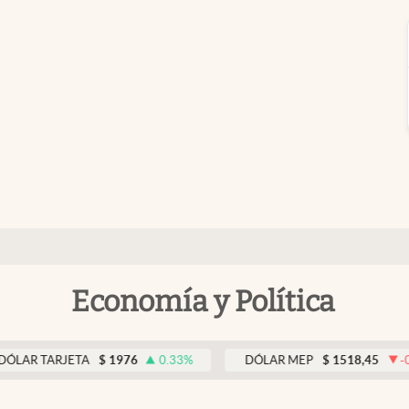
Economía y Política
TARJETA
$
1976
0.33
%
DÓLAR MEP
$
1518,45
-0.05
%