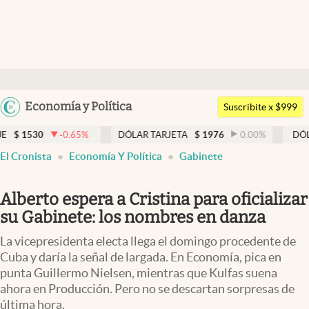
Últimas noticias
Dólar
Argentina
Economía y Política
Members
Suscribite x $999
España
Economía y Política
0.65
%
DÓLAR TARJETA
$
1976
0.00
%
DÓLAR MEP
$
15
México
El Cronista
Economía Y Política
Gabinete
Finanzas y Mercados
USA
Mercados Online
Colombia
Alberto espera a Cristina para oficializar
Uruguay
Negocios
su Gabinete: los nombres en danza
Columnistas
La vicepresidenta electa llega el domingo procedente de
Cuba y daría la señal de largada. En Economía, pica en
Otras secciones
punta Guillermo Nielsen, mientras que Kulfas suena
ahora en Producción. Pero no se descartan sorpresas de
Apertura
última hora.