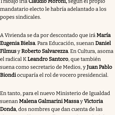
Trabajo iría
Claudio Moroni,
según el propio
mandatario electo le habría adelantado a los
popes sindicales.
A Vivienda se da por descontado que irá
María
Eugenia Bielsa
. Para Educación, suenan
Daniel
Filmus
y
Roberto Salvarezza
. En Cultura, asoma
el radical K
Leandro Santoro
, que también
suena como secretario de Medios, y
Juan Pablo
Biondi
ocuparía el rol de vocero presidencial.
En tanto, para el nuevo Ministerio de Igualdad
suenan
Malena Galmarini Massa
y
Victoria
Donda
, dos nombres que dan cuenta de las