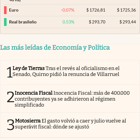
-0,07
%
$
1726,81
$
1725,36
Euro
0,53
%
$
293,70
$
293,44
Real brasileño
Las más leídas de Economía y Política
1
Ley de Tierras
Tras el revés al oficialismo en el
Senado, Quirno pidió la renuncia de Villarruel
2
Inocencia Fiscal
Inocencia Fiscal: más de 400.000
contribuyentes ya se adhirieron al régimen
simplificado
3
Motosierra
El gasto volvió a caer y julio vuelve al
superávit fiscal: dónde se ajustó