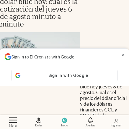
dólar blue hoy: cuál es la
cotización del jueves 6
de agosto minuto a
minuto
×
Sign in to El Cronista with Google
A cuánto está el dólar
blue hoy jueves 6 de
agosto. Cuál es el
precio del dólar oficial
y de los dólares
financieros CCL y
MEP. Toda la
información que
Dolar
Inicio
Alertas
Ingresar
Menú
necesitás sobre cómo