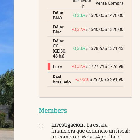
Variación
Venta
Compra
Dólar
0,33
%
$
1520,00
$
1470,00
BNA
Dólar
-0,32
%
$
1540,00
$
1520,00
Blue
Dólar
CCL
0,33
%
$
1578,67
$
1571,43
(GD30,
48 hs)
-0,02
%
$
1727,71
$
1726,98
Euro
Real
-0,03
%
$
292,05
$
291,90
brasileño
Members
Investigación
.
La estafa
financiera que denunció un fiscal:
un combo de WhatsApp, “fake