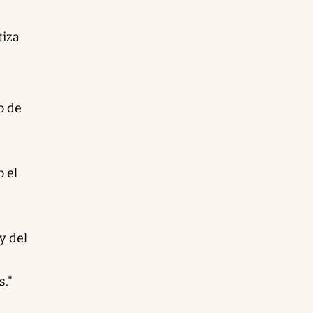
tiza
o de
o el
y del
s."