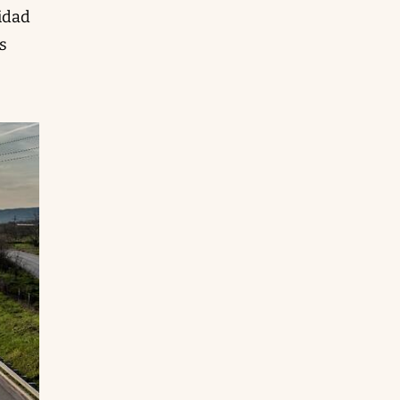
idad
s