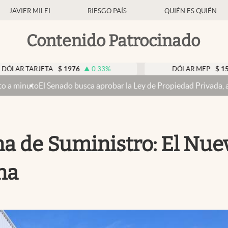
JAVIER MILEI
RIESGO PAÍS
QUIÉN ES QUIÉN
Contenido Patrocinado
JETA
$
1976
0.33
%
DÓLAR MEP
$
1518,45
-0.
ado busca aprobar la Ley de Propiedad Privada, ahora sin la venta d
a de Suministro: El Nue
na