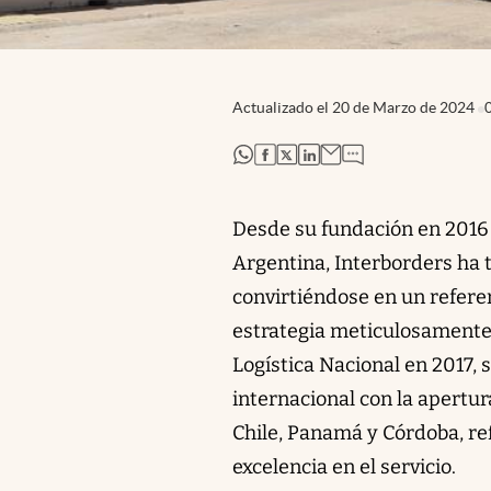
Actualizado el
20 de Marzo de 2024
abre en nueva pestaña
abre en nueva pestaña
abre en nueva pestaña
abre en nueva pestaña
Desde su fundación en 2016 
Argentina, Interborders ha 
convirtiéndose en un referen
estrategia meticulosamente 
Logística Nacional en 2017, 
internacional con la apertu
Chile, Panamá y Córdoba, ref
excelencia en el servicio.