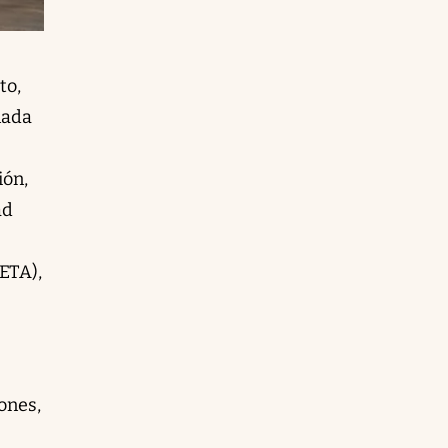
to,
nada
ión,
ad
(ETA),
iones,