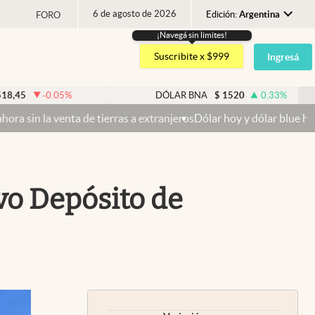
6 de agosto de 2026
Edición:
Argentina
FORO
¡Navegá sin limites!
Argentina
Suscribite x $999
Ingresá
España
México
05
%
DÓLAR BNA
$
1520
0.33
%
USA
e tierras a extranjeros
Dólar hoy y dólar blue hoy: cuál es la coti
Colombia
Uruguay
vo Depósito de