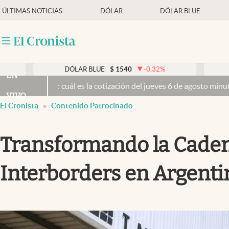
ÚLTIMAS NOTICIAS
DÓLAR
DÓLAR BLUE
Últimas noticias
Dólar
DÓLAR BLUE
$
1540
-0.32
%
DÓLAR TAR
EN
Members
cuál es la cotización del jueves 6 de agosto minuto a minuto
El Sen
VIVO
Economía y Política
El Cronista
Contenido Patrocinado
Finanzas y Mercados
Transformando la Caden
Mercados Online
Negocios
Interborders en Argenti
Columnistas
Otras secciones
Apertura