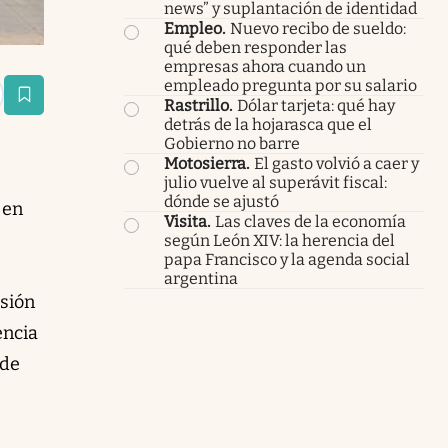
news” y suplantación de identidad
Empleo
.
Nuevo recibo de sueldo:
qué deben responder las
empresas ahora cuando un
empleado pregunta por su salario
estaña
Rastrillo
.
Dólar tarjeta: qué hay
detrás de la hojarasca que el
Gobierno no barre
Motosierra
.
El gasto volvió a caer y
julio vuelve al superávit fiscal:
dónde se ajustó
 en
Visita
.
Las claves de la economía
según León XIV: la herencia del
papa Francisco y la agenda social
argentina
isión
encia
 de