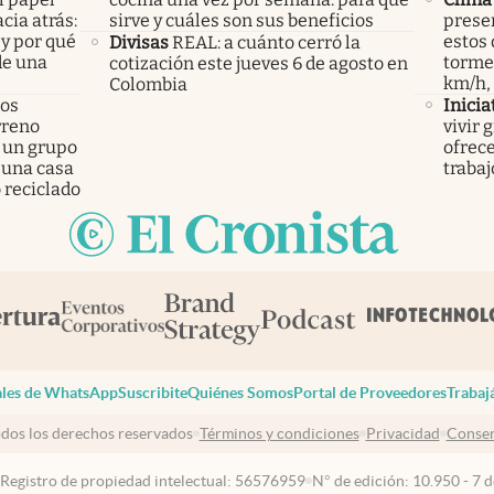
cia atrás:
sirve y cuáles son sus beneficios
presen
 y por qué
estos 
Divisas
REAL: a cuánto cerró la
de una
tormen
cotización este jueves 6 de agosto en
km/h,
Colombia
los
Inicia
rreno
vivir 
 un grupo
ofrece
 una casa
trabaj
 reciclado
les de WhatsApp
Suscribite
Quiénes Somos
Portal de Proveedores
Trabaj
dos los derechos reservados
Términos y condiciones
Privacidad
Consen
 Registro de propiedad intelectual: 56576959
N° de edición: 10.950 - 7 