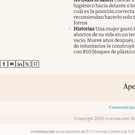
higiénico hacia delante o ha
cuál es la posición correcta
recomiendan hacerlo solo 
forma
Historias
Una mujer gastó 
ahorros de su vida en un te
vacío. Nueve años después,
de voluntarios le construyó
con 850 bloques de plástico
abre en nueva pestaña
abre en nueva pestaña
abre en nueva pestaña
abre en nueva pestaña
abre en nueva pestaña
Contacto
Cana
Copyright 2025 cronista.com
To
cronista.com
es propiedad de El Cronista Comercial S.A