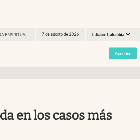
7 de agosto de 2026
Edición:
Colombia
DA ESPIRITUAL
Argentina
Acceder
España
México
USA
Colombia
Uruguay
uda en los casos más