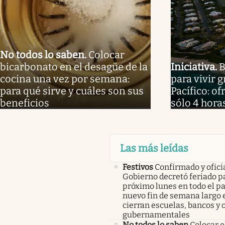
No todos lo saben
.
Colocar
bicarbonato en el desagüe de la
Iniciativa
.
B
cocina una vez por semana:
para vivir g
para qué sirve y cuáles son sus
Pacífico: o
beneficios
sólo 4 hora
Las más leídas
Festivos
Confirmado y oficia
Gobierno decretó feriado pa
próximo lunes en todo el pa
nuevo fin de semana largo 
cierran escuelas, bancos y 
gubernamentales
No todos lo saben
Colocar e