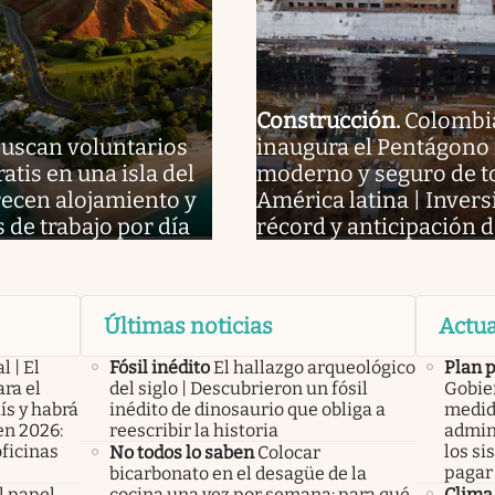
Construcción
.
Colombi
uscan voluntarios
inaugura el Pentágono
ratis en una isla del
moderno y seguro de t
frecen alojamiento y
América latina | Invers
s de trabajo por día
récord y anticipación d
Últimas noticias
Actua
l | El
Fósil inédito
El hallazgo arqueológico
Plan 
ra el
del siglo | Descubrieron un fósil
Gobier
ís y habrá
inédito de dinosaurio que obliga a
medid
en 2026:
reescribir la historia
admini
oficinas
los si
No todos lo saben
Colocar
pagar 
bicarbonato en el desagüe de la
l papel
cocina una vez por semana: para qué
Clima