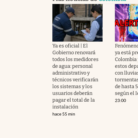
Ya es oficial | El
Fenómeno 
Gobierno renovará
ya está p
todos los medidores
Colombia 
de agua: personal
estos de
administrativo y
con lluvia
técnicos verificarán
tormentas
los sistemas y los
de hasta 
usuarios deberán
según el 
pagar el total de la
23:00
instalación
hace 55 min