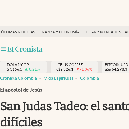
Finanzas y economía
ÚLTIMAS NOTICIAS
FINANZA Y ECONOMÍA
DÓLAR Y MERCADOS
A
Salud y nutrición
Vida espiritual
Actualidad
DÓLAR/COP
ICE US COFFEE
BITCOIN USD
Tiempo libre
$
3156,5
0.21
%
u$s
326,1
-1.36
%
u$s
64.278,3
Dólar y mercados
Cronista Colombia
Vida Espiritual
Colombia
Curiosidades
El apóstol de Jesús
San Judas Tadeo: el sant
difíciles