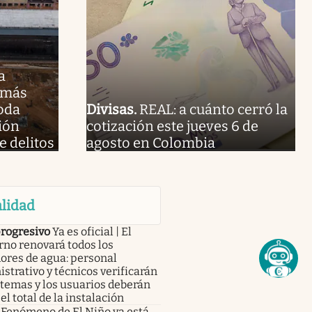
a
 más
oda
Divisas
.
REAL: a cuánto cerró la
ión
cotización este jueves 6 de
e delitos
agosto en Colombia
lidad
progresivo
Ya es oficial | El
no renovará todos los
ores de agua: personal
strativo y técnicos verificarán
stemas y los usuarios deberán
el total de la instalación
Fenómeno de El Niño ya está