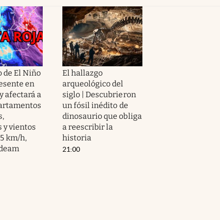
de El Niño
El hallazgo
resente en
arqueológico del
y afectará a
siglo | Descubrieron
partamentos
un fósil inédito de
s,
dinosaurio que obliga
 y vientos
a reescribir la
55 km/h,
historia
Ideam
21:00