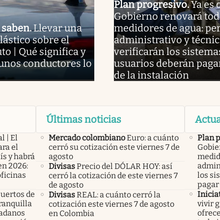
Plan progresivo
.
Ya es o
Gobierno renovará tod
o saben
.
Llevar una
medidores de agua: pe
lástico sobre el
administrativo y técni
to | Qué significa y
verificarán los sistemas
gunos conductores lo
usuarios deberán pagar 
de la instalación
Últimas noticias
Actua
l | El
Mercado colombiano
Euro: a cuánto
Plan 
ra el
cerró su cotización este viernes 7 de
Gobier
ís y habrá
agosto
medid
en 2026:
admini
Divisas
Precio del DÓLAR HOY: así
oficinas
los si
cerró la cotización de este viernes 7
pagar 
de agosto
uertos de
Inicia
Divisas
REAL: a cuánto cerró la
ranquilla
vivir 
cotización este viernes 7 de agosto
dadanos
ofrece
en Colombia