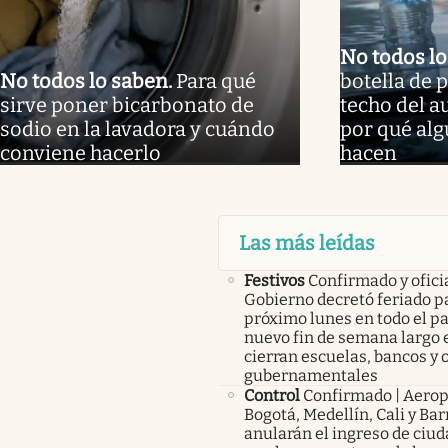
No todos l
No todos lo saben
.
Para qué
botella de p
sirve poner bicarbonato de
techo del au
sodio en la lavadora y cuándo
por qué al
conviene hacerlo
hacen
Las más leídas
Festivos
Confirmado y oficia
Gobierno decretó feriado pa
próximo lunes en todo el pa
nuevo fin de semana largo 
cierran escuelas, bancos y 
gubernamentales
Control
Confirmado | Aerop
Bogotá, Medellín, Cali y Bar
anularán el ingreso de ciu