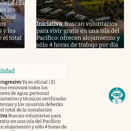
ficial | El
os los
rsonal
cos
Iniciativa
.
Buscan voluntarios
 y los
para vivir gratis en una isla del
el total
Pacífico: ofrecen alojamiento y
sólo 4 horas de trabajo por día
lidad
progresivo
Ya es oficial | El
no renovará todos los
ores de agua: personal
strativo y técnicos verificarán
stemas y los usuarios deberán
el total de la instalación
tiva
Buscan voluntarios para
gratis en una isla del Pacífico:
n alojamiento y sólo 4 horas de