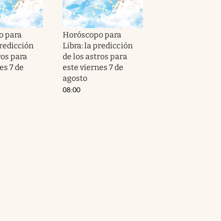
o para
Horóscopo para
predicción
Libra: la predicción
ros para
de los astros para
es 7 de
este viernes 7 de
agosto
08:00