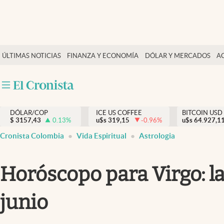
Finanzas y economía
ÚLTIMAS NOTICIAS
FINANZA Y ECONOMÍA
DÓLAR Y MERCADOS
A
Salud y nutrición
Vida espiritual
Actualidad
DÓLAR/COP
ICE US COFFEE
BITCOIN USD
Tiempo libre
$
3157,43
0.13
%
u$s
319,15
-0.96
%
u$s
64.927,1
Dólar y mercados
Cronista Colombia
Vida Espiritual
Astrologia
Curiosidades
Horóscopo para Virgo: la
junio