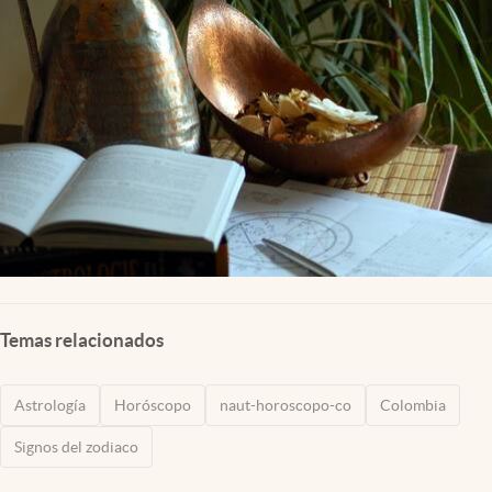
Temas relacionados
Astrología
Horóscopo
naut-horoscopo-co
Colombia
Signos del zodiaco