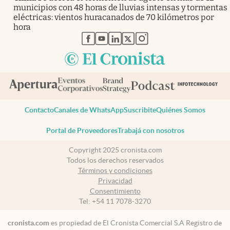
municipios con 48 horas de lluvias intensas y tormentas
eléctricas: vientos huracanados de 70 kilómetros por
hora
abre en nueva pestaña
abre en nueva pestaña
abre en nueva pestaña
abre en nueva pestaña
abre en nueva pestaña
Contacto
Canales de WhatsApp
Suscribite
Quiénes Somos
Portal de Proveedores
Trabajá con nosotros
Copyright 2025 cronista.com
Todos los derechos reservados
Términos y condiciones
Privacidad
Consentimiento
Tel:
+54 11 7078-3270
cronista.com
es propiedad de El Cronista Comercial S.A Registro de