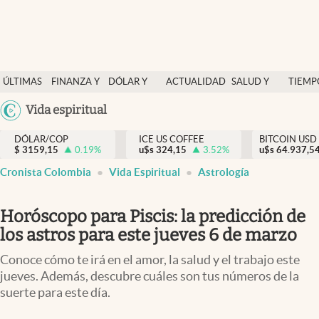
Finanzas y economía
ÚLTIMAS
FINANZA Y
DÓLAR Y
ACTUALIDAD
SALUD Y
TIEMP
Salud y nutrición
NOTICIAS
ECONOMÍA
MERCADOS
NUTRICIÓN
LIBRE
Argentina
Vida espiritual
Vida espiritual
España
Actualidad
DÓLAR/COP
ICE US COFFEE
BITCOIN USD
$
3159,15
0.19
%
u$s
324,15
3.52
%
u$s
México
64.937,5
Tiempo libre
Cronista Colombia
Vida Espiritual
Astrología
USA
Dólar y mercados
Colombia
Horóscopo para Piscis: la predicción de
Uruguay
Curiosidades
los astros para este jueves 6 de marzo
Colombia
Conoce cómo te irá en el amor, la salud y el trabajo este
jueves. Además, descubre cuáles son tus números de la
suerte para este día.