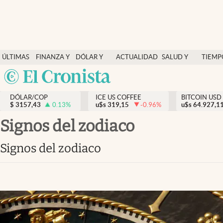
Finanzas y economía
ÚLTIMAS
FINANZA Y
DÓLAR Y
ACTUALIDAD
SALUD Y
TIEMP
Salud y nutrición
NOTICIAS
ECONOMÍA
MERCADOS
NUTRICIÓN
LIBRE
Argentina
Vida espiritual
España
Actualidad
DÓLAR/COP
ICE US COFFEE
BITCOIN USD
$
3157,43
0.13
%
u$s
319,15
-0.96
%
u$s
México
64.927,1
Tiempo libre
USA
Signos del zodiaco
Dólar y mercados
Colombia
Signos del zodiaco
Uruguay
Curiosidades
Colombia