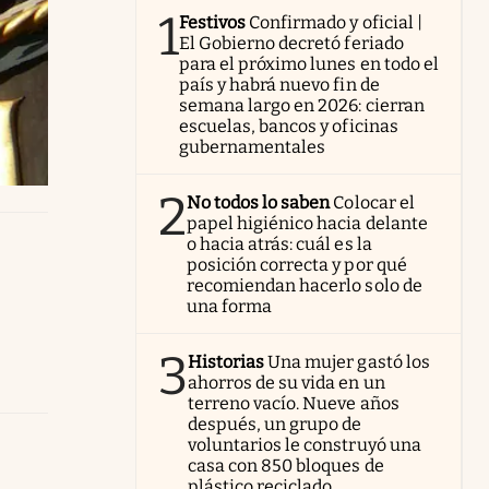
1
Festivos
Confirmado y oficial |
El Gobierno decretó feriado
para el próximo lunes en todo el
país y habrá nuevo fin de
semana largo en 2026: cierran
escuelas, bancos y oficinas
gubernamentales
2
No todos lo saben
Colocar el
papel higiénico hacia delante
o hacia atrás: cuál es la
posición correcta y por qué
recomiendan hacerlo solo de
una forma
3
Historias
Una mujer gastó los
ahorros de su vida en un
terreno vacío. Nueve años
después, un grupo de
voluntarios le construyó una
casa con 850 bloques de
plástico reciclado