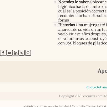
No todos lo saben
Colocar e
higiénico hacia delante o ha
cuál es la posición correcta
recomiendan hacerlo solo 
forma
Historias
Una mujer gastó 
ahorros de su vida en un te
vacío. Nueve años después,
de voluntarios le construyó
con 850 bloques de plástico
abre en nueva pestaña
abre en nueva pestaña
abre en nueva pestaña
abre en nueva pestaña
abre en nueva pestaña
Contacto
Cana
Copyright 2025 cronista.com
To
cronista.com
es propiedad de El Cronista Comercial S.A