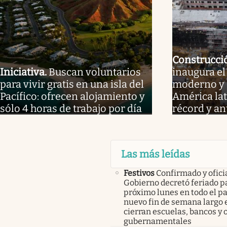
Construcci
Iniciativa
.
Buscan voluntarios
inaugura e
para vivir gratis en una isla del
moderno y 
Pacífico: ofrecen alojamiento y
América lat
sólo 4 horas de trabajo por día
récord y an
Las más leídas
Festivos
Confirmado y oficia
Gobierno decretó feriado pa
próximo lunes en todo el pa
nuevo fin de semana largo 
cierran escuelas, bancos y 
gubernamentales