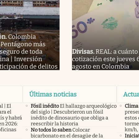
ón
.
Colombia
l Pentágono más
seguro de toda
Divisas
.
REAL: a cuánto 
ina | Inversión
cotización este jueves 
ticipación de delitos
agosto en Colombia
Últimas noticias
Actua
l | El
Fósil inédito
El hallazgo arqueológico
Clima
ra el
del siglo | Descubrieron un fósil
presen
ís y habrá
inédito de dinosaurio que obliga a
estos 
en 2026:
reescribir la historia
tormen
oficinas
km/h,
No todos lo saben
Colocar
bicarbonato en el desagüe de la
Inicia