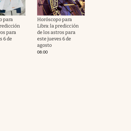
o para
Horóscopo para
predicción
Libra: la predicción
ros para
de los astros para
s 6 de
este jueves 6 de
agosto
08:00