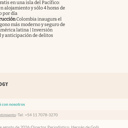
gratis en una isla del Pacífico:
n alojamiento y sólo 4 horas de
o por día
rucción
Colombia inaugura el
gono más moderno y seguro de
mérica latina | Inversión
 y anticipación de delitos
á con nosotros
timiento
Tel:
+54 11 7078-3270
de agosto de 2026
Director Periodístico: Hernán de Goñi