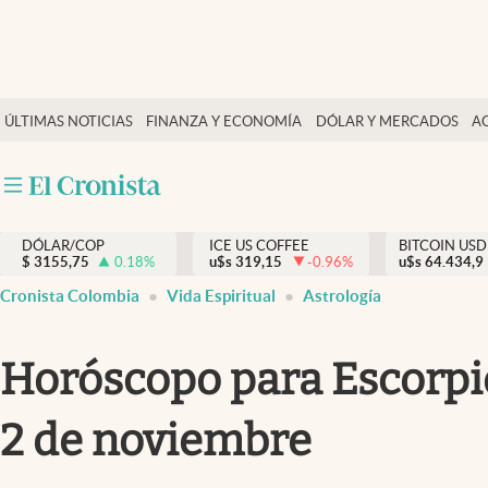
Finanzas y economía
ÚLTIMAS NOTICIAS
FINANZA Y ECONOMÍA
DÓLAR Y MERCADOS
A
Salud y nutrición
Vida espiritual
Actualidad
DÓLAR/COP
ICE US COFFEE
BITCOIN USD
Tiempo libre
$
3155,75
0.18
%
u$s
319,15
-0.96
%
u$s
64.434,9
Dólar y mercados
Cronista Colombia
Vida Espiritual
Astrología
Curiosidades
Horóscopo para Escorpio
2 de noviembre