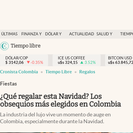
Finanzas y economía
ÚLTIMAS
FINANZA Y
DÓLAR Y
ACTUALIDAD
SALUD Y
TIEMP
Salud y nutrición
NOTICIAS
ECONOMÍA
MERCADOS
NUTRICIÓN
LIBRE
Argentina
Tiempo libre
Vida espiritual
España
Actualidad
DÓLAR/COP
ICE US COFFEE
BITCOIN USD
$
3142,06
-0.35
%
u$s
324,15
3.52
%
u$s
México
63.845,7
Tiempo libre
Cronista Colombia
Tiempo Libre
Regalos
USA
Dólar y mercados
Colombia
Fiestas
Uruguay
Curiosidades
¿Qué regalar esta Navidad? Los
obsequios más elegidos en Colombia
Colombia
La industria del lujo vive un momento de auge en
Colombia, especialmente durante la Navidad.