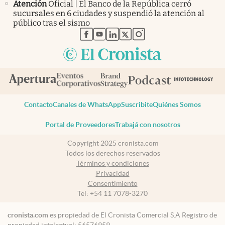
Atención
Oficial | El Banco de la República cerró
sucursales en 6 ciudades y suspendió la atención al
público tras el sismo
abre en nueva pestaña
abre en nueva pestaña
abre en nueva pestaña
abre en nueva pestaña
abre en nueva pestaña
Contacto
Canales de WhatsApp
Suscribite
Quiénes Somos
Portal de Proveedores
Trabajá con nosotros
Copyright 2025 cronista.com
Todos los derechos reservados
Términos y condiciones
Privacidad
Consentimiento
Tel:
+54 11 7078-3270
cronista.com
es propiedad de El Cronista Comercial S.A Registro de
propiedad intelectual: 56576959