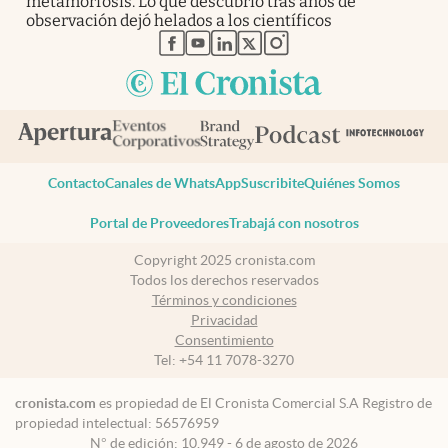
metamorfosis. Lo que descubrió tras años de
observación dejó helados a los científicos
abre en nueva pestaña
abre en nueva pestaña
abre en nueva pestaña
abre en nueva pestaña
abre en nueva pestaña
Contacto
Canales de WhatsApp
Suscribite
Quiénes Somos
Portal de Proveedores
Trabajá con nosotros
Copyright 2025 cronista.com
Todos los derechos reservados
Términos y condiciones
Privacidad
Consentimiento
Tel:
+54 11 7078-3270
cronista.com
es propiedad de El Cronista Comercial S.A Registro de
propiedad intelectual: 56576959
N° de edición: 10.949 - 6 de agosto de 2026