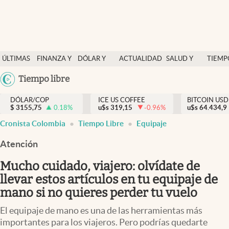
Finanzas y economía
ÚLTIMAS
FINANZA Y
DÓLAR Y
ACTUALIDAD
SALUD Y
TIEMP
Salud y nutrición
NOTICIAS
ECONOMÍA
MERCADOS
NUTRICIÓN
LIBRE
Argentina
Tiempo libre
Vida espiritual
España
Actualidad
DÓLAR/COP
ICE US COFFEE
BITCOIN USD
$
3155,75
0.18
%
u$s
319,15
-0.96
%
u$s
México
64.434,9
Tiempo libre
Cronista Colombia
Tiempo Libre
Equipaje
USA
Dólar y mercados
Colombia
Atención
Uruguay
Curiosidades
Mucho cuidado, viajero: olvídate de
llevar estos artículos en tu equipaje de
Colombia
mano si no quieres perder tu vuelo
El equipaje de mano es una de las herramientas más
importantes para los viajeros. Pero podrías quedarte