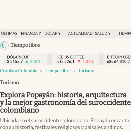
Finanzas y economía
ÚLTIMAS
FINANZA Y
DÓLAR Y
ACTUALIDAD
SALUD Y
TIEMP
Salud y nutrición
NOTICIAS
ECONOMÍA
MERCADOS
NUTRICIÓN
LIBRE
Argentina
Tiempo libre
Vida espiritual
España
Actualidad
DÓLAR/COP
ICE US COFFEE
BITCOIN USD
$
3155,7
0.18
%
u$s
326,1
-1.36
%
u$s
México
64.810,2
Tiempo libre
Cronista Colombia
Tiempo Libre
Turismo
USA
Dólar y mercados
Colombia
Turismo
Uruguay
Curiosidades
Explora Popayán: historia, arquitectura
y la mejor gastronomía del suroccidente
Colombia
colombiano
Ubicada en el suroccidente colombiano, Popayán encanta
con su historia, festivales religiosos y paisajes andinos.