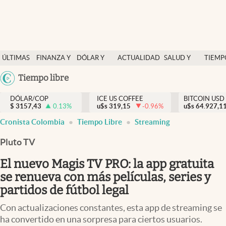
Finanzas y economía
ÚLTIMAS
FINANZA Y
DÓLAR Y
ACTUALIDAD
SALUD Y
TIEMP
Salud y nutrición
NOTICIAS
ECONOMÍA
MERCADOS
NUTRICIÓN
LIBRE
Argentina
Tiempo libre
Vida espiritual
España
Actualidad
DÓLAR/COP
ICE US COFFEE
BITCOIN USD
$
3157,43
0.13
%
u$s
319,15
-0.96
%
u$s
México
64.927,1
Tiempo libre
Cronista Colombia
Tiempo Libre
Streaming
USA
Dólar y mercados
Colombia
Pluto TV
Uruguay
Curiosidades
El nuevo Magis TV PRO: la app gratuita
se renueva con más películas, series y
Colombia
partidos de fútbol legal
Con actualizaciones constantes, esta app de streaming se
ha convertido en una sorpresa para ciertos usuarios.