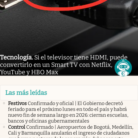
Tecnología
.
Si el televisor tiene HDMI, puede
convertirlo en un Smart TV con Netflix,
YouTube y HBO Max
Las más leídas
Festivos
Confirmado y oficial | El Gobierno decretó
feriado para el próximo lunes en todo el país y habrá
nuevo fin de semana largo en 2026: cierran escuelas,
bancos y oficinas gubernamentales
Control
Confirmado | Aeropuertos de Bogotá, Medellín,
Cali y Barranquilla anularán el ingreso de ciudadanos