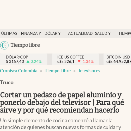
Finanzas y economía
ÚLTIMAS
FINANZA Y
DÓLAR Y
ACTUALIDAD
SALUD Y
TIEMP
Salud y nutrición
NOTICIAS
ECONOMÍA
MERCADOS
NUTRICIÓN
LIBRE
Argentina
Tiempo libre
Vida espiritual
España
Actualidad
DÓLAR/COP
ICE US COFFEE
BITCOIN USD
$
3157,43
0.24
%
u$s
326,1
-1.36
%
u$s
México
64.952,8
Tiempo libre
Cronista Colombia
Tiempo Libre
Televisores
USA
Dólar y mercados
Colombia
Truco
Uruguay
Curiosidades
Cortar un pedazo de papel aluminio y
ponerlo debajo del televisor | Para qué
Colombia
sirve y por qué recomiendan hacerlo
Un simple elemento de cocina comenzó a llamar la
atención de quienes buscan nuevas formas de cuidar y