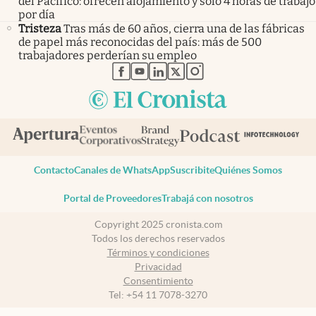
del Pacífico: ofrecen alojamiento y sólo 4 horas de trabajo
por día
Tristeza
Tras más de 60 años, cierra una de las fábricas
de papel más reconocidas del país: más de 500
trabajadores perderían su empleo
abre en nueva pestaña
abre en nueva pestaña
abre en nueva pestaña
abre en nueva pestaña
abre en nueva pestaña
Contacto
Canales de WhatsApp
Suscribite
Quiénes Somos
Portal de Proveedores
Trabajá con nosotros
Copyright 2025 cronista.com
Todos los derechos reservados
Términos y condiciones
Privacidad
Consentimiento
Tel:
+54 11 7078-3270