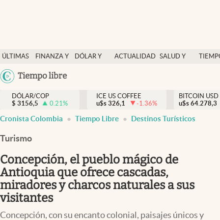
Finanzas y economía
ÚLTIMAS
FINANZA Y
DÓLAR Y
ACTUALIDAD
SALUD Y
TIEMP
Salud y nutrición
NOTICIAS
ECONOMÍA
MERCADOS
NUTRICIÓN
LIBRE
Argentina
Tiempo libre
Vida espiritual
España
Actualidad
DÓLAR/COP
ICE US COFFEE
BITCOIN USD
$
3156,5
0.21
%
u$s
326,1
-1.36
%
u$s
México
64.278,3
Tiempo libre
Cronista Colombia
Tiempo Libre
Destinos Turísticos
USA
Dólar y mercados
Colombia
Turismo
Uruguay
Curiosidades
Concepción, el pueblo mágico de
Antioquia que ofrece cascadas,
Colombia
miradores y charcos naturales a sus
visitantes
Concepción, con su encanto colonial, paisajes únicos y