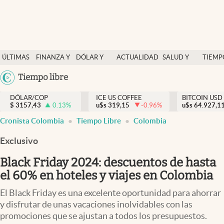
Finanzas y economía
ÚLTIMAS
FINANZA Y
DÓLAR Y
ACTUALIDAD
SALUD Y
TIEMP
Salud y nutrición
NOTICIAS
ECONOMÍA
MERCADOS
NUTRICIÓN
LIBRE
Argentina
Tiempo libre
Vida espiritual
España
Actualidad
DÓLAR/COP
ICE US COFFEE
BITCOIN USD
$
3157,43
0.13
%
u$s
319,15
-0.96
%
u$s
México
64.927,1
Tiempo libre
Cronista Colombia
Tiempo Libre
Colombia
USA
Dólar y mercados
Colombia
Exclusivo
Uruguay
Curiosidades
Black Friday 2024: descuentos de hasta
el 60% en hoteles y viajes en Colombia
Colombia
El Black Friday es una excelente oportunidad para ahorrar
y disfrutar de unas vacaciones inolvidables con las
promociones que se ajustan a todos los presupuestos.