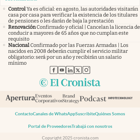
Control
Ya es oficial: en agosto, las autoridades visitarán
casa por casa para verificar la existencia de los titulares
de pensiones o les darán de baja la prestación
Renovación
Confirmado y oficial | Cancelan la licencia de
conducir a mayores de 65 años que no cumplan este
requisito
Nacional
Confirmado por las Fuerzas Armadas | Los
nacidos en 2008 deberán cumplir el servicio militar
obligatorio: será por un año y recibirán un salario
mínimo
abre en nueva pestaña
abre en nueva pestaña
abre en nueva pestaña
abre en nueva pestaña
abre en nueva pestaña
Contacto
Canales de WhatsApp
Suscribite
Quiénes Somos
Portal de Proveedores
Trabajá con nosotros
Copyright 2025 cronista.com