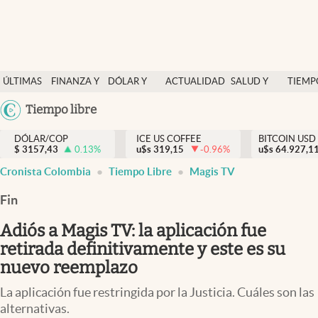
Finanzas y economía
ÚLTIMAS
FINANZA Y
DÓLAR Y
ACTUALIDAD
SALUD Y
TIEMP
Salud y nutrición
NOTICIAS
ECONOMÍA
MERCADOS
NUTRICIÓN
LIBRE
Argentina
Tiempo libre
Vida espiritual
España
Actualidad
DÓLAR/COP
ICE US COFFEE
BITCOIN USD
$
3157,43
0.13
%
u$s
319,15
-0.96
%
u$s
México
64.927,1
Tiempo libre
Cronista Colombia
Tiempo Libre
Magis TV
USA
Dólar y mercados
Colombia
Fin
Uruguay
Curiosidades
Adiós a Magis TV: la aplicación fue
retirada definitivamente y este es su
Colombia
nuevo reemplazo
La aplicación fue restringida por la Justicia. Cuáles son las
alternativas.