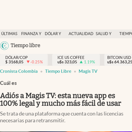
Finanzas y economía
ÚLTIMAS
FINANZA Y
DÓLAR Y
ACTUALIDAD
SALUD Y
TIEMP
Salud y nutrición
NOTICIAS
ECONOMÍA
MERCADOS
NUTRICIÓN
LIBRE
Argentina
Tiempo libre
Vida espiritual
España
Actualidad
DÓLAR/COP
ICE US COFFEE
BITCOIN USD
$
3168,05
-0.25
%
u$s
323,05
1.19
%
u$s
México
64.363,2
Tiempo libre
Cronista Colombia
Tiempo Libre
Magis TV
USA
Dólar y mercados
Colombia
Cuál es
Uruguay
Curiosidades
Adiós a Magis TV: esta nueva app es
100% legal y mucho más fácil de usar
Colombia
Se trata de una plataforma que cuenta con las licencias
necesarias para retransmitir.