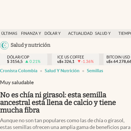
Finanzas y economía
ÚLTIMAS
FINANZA Y
DÓLAR Y
ACTUALIDAD
SALUD Y
TIEMP
Salud y nutrición
NOTICIAS
ECONOMÍA
MERCADOS
NUTRICIÓN
LIBRE
Argentina
Salud y nutrición
Vida espiritual
España
Actualidad
DÓLAR/COP
ICE US COFFEE
BITCOIN USD
$
3156,5
0.21
%
u$s
326,1
-1.36
%
u$s
México
64.278,6
Tiempo libre
Cronista Colombia
Salud Y Nutrición
Semillas
USA
Dólar y mercados
Colombia
Muy saludable
Uruguay
Curiosidades
No es chía ni girasol: esta semilla
ancestral está llena de calcio y tiene
Colombia
mucha fibra
Aunque no son tan populares como las de chía o girasol,
estas semillas ofrecen una amplia gama de beneficios para