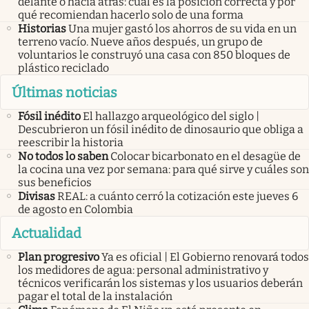
delante o hacia atrás: cuál es la posición correcta y por
qué recomiendan hacerlo solo de una forma
Historias
Una mujer gastó los ahorros de su vida en un
terreno vacío. Nueve años después, un grupo de
voluntarios le construyó una casa con 850 bloques de
plástico reciclado
Últimas noticias
Fósil inédito
El hallazgo arqueológico del siglo |
Descubrieron un fósil inédito de dinosaurio que obliga a
reescribir la historia
No todos lo saben
Colocar bicarbonato en el desagüe de
la cocina una vez por semana: para qué sirve y cuáles son
sus beneficios
Divisas
REAL: a cuánto cerró la cotización este jueves 6
de agosto en Colombia
Actualidad
Plan progresivo
Ya es oficial | El Gobierno renovará todos
los medidores de agua: personal administrativo y
técnicos verificarán los sistemas y los usuarios deberán
pagar el total de la instalación