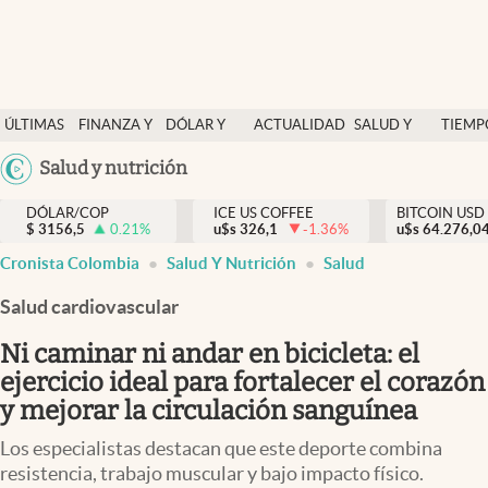
Finanzas y economía
ÚLTIMAS
FINANZA Y
DÓLAR Y
ACTUALIDAD
SALUD Y
TIEMP
Salud y nutrición
NOTICIAS
ECONOMÍA
MERCADOS
NUTRICIÓN
LIBRE
Argentina
Salud y nutrición
Vida espiritual
España
Actualidad
DÓLAR/COP
ICE US COFFEE
BITCOIN USD
$
3156,5
0.21
%
u$s
326,1
-1.36
%
u$s
México
64.276,0
Tiempo libre
Cronista Colombia
Salud Y Nutrición
Salud
USA
Dólar y mercados
Colombia
Salud cardiovascular
Uruguay
Curiosidades
Ni caminar ni andar en bicicleta: el
ejercicio ideal para fortalecer el corazón
Colombia
y mejorar la circulación sanguínea
Los especialistas destacan que este deporte combina
resistencia, trabajo muscular y bajo impacto físico.