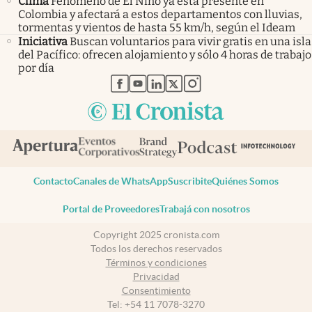
Clima
Fenómeno de El Niño ya está presente en
Colombia y afectará a estos departamentos con lluvias,
tormentas y vientos de hasta 55 km/h, según el Ideam
Iniciativa
Buscan voluntarios para vivir gratis en una isla
del Pacífico: ofrecen alojamiento y sólo 4 horas de trabajo
por día
abre en nueva pestaña
abre en nueva pestaña
abre en nueva pestaña
abre en nueva pestaña
abre en nueva pestaña
Contacto
Canales de WhatsApp
Suscribite
Quiénes Somos
Portal de Proveedores
Trabajá con nosotros
Copyright 2025 cronista.com
Todos los derechos reservados
Términos y condiciones
Privacidad
Consentimiento
Tel:
+54 11 7078-3270