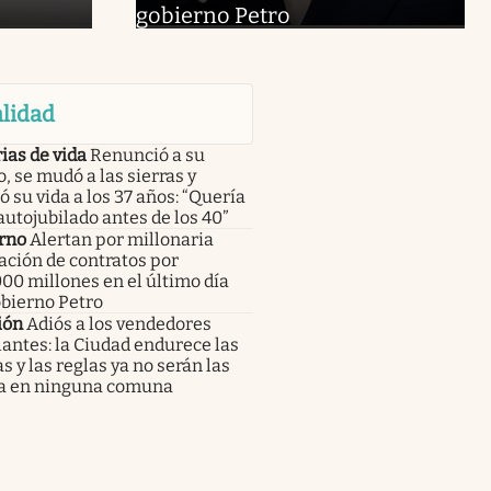
gobierno Petro
lidad
ias de vida
Renunció a su
o, se mudó a las sierras y
 su vida a los 37 años: “Quería
autojubilado antes de los 40”
rno
Alertan por millonaria
ción de contratos por
00 millones en el último día
obierno Petro
ión
Adiós a los vendedores
antes: la Ciudad endurece las
 y las reglas ya no serán las
 en ninguna comuna