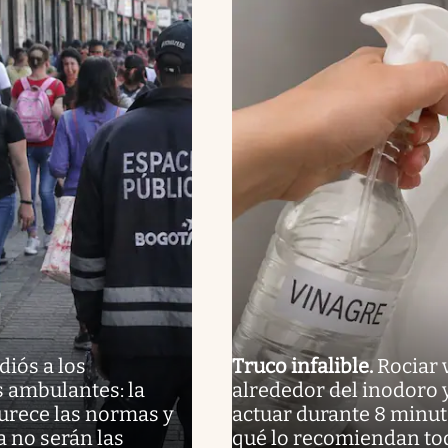
diós a los
Truco infalible
.
Rociar 
 ambulantes: la
alrededor del inodoro y
urece las normas y
actuar durante 8 minut
a no serán las
qué lo recomiendan to