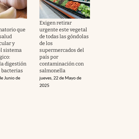
Exigen retirar
matorio que
urgente este vegetal
 salud
de todas las góndolas
cular y
de los
el sistema
supermercados del
ico:
país por
la digestión
contaminación con
 bacterias
salmonella
de Junio de
jueves, 22 de Mayo de
2025