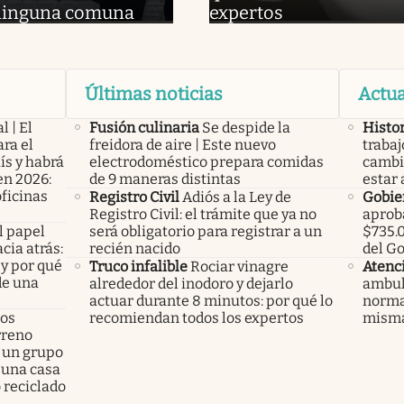
ninguna comuna
expertos
Últimas noticias
Actua
l | El
Fusión culinaria
Se despide la
Histor
ra el
freidora de aire | Este nuevo
trabaj
ís y habrá
electrodoméstico prepara comidas
cambió
en 2026:
de 9 maneras distintas
estar 
oficinas
Registro Civil
Adiós a la Ley de
Gobie
Registro Civil: el trámite que ya no
aproba
l papel
será obligatorio para registrar a un
$735.0
cia atrás:
recién nacido
del G
 y por qué
Truco infalible
Rociar vinagre
Atenc
de una
alrededor del inodoro y dejarlo
ambul
actuar durante 8 minutos: por qué lo
normas
los
recomiendan todos los expertos
misma
rreno
 un grupo
 una casa
 reciclado