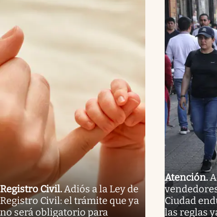
Atención
.
A
Registro Civil
.
Adiós a la Ley de
vendedores
Registro Civil: el trámite que ya
Ciudad end
no será obligatorio para
las reglas y