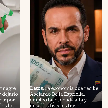
vinagre
Datos
.
La economía que recibe
 dejarlo
Abelardo De la Espriella:
os: por
empleo bajo, deuda alta y
dos los
desafíos fiscales tras el