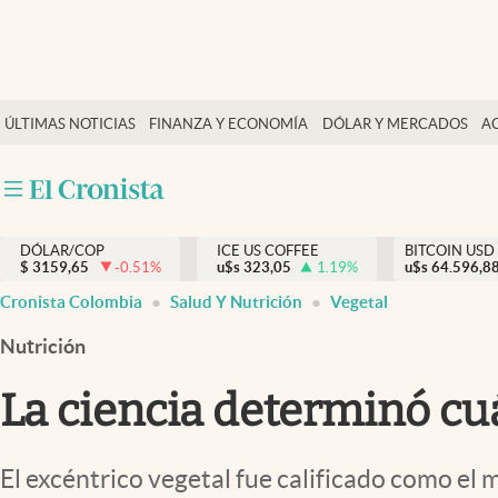
Finanzas y economía
ÚLTIMAS NOTICIAS
FINANZA Y ECONOMÍA
DÓLAR Y MERCADOS
A
Salud y nutrición
Vida espiritual
Actualidad
DÓLAR/COP
ICE US COFFEE
BITCOIN USD
Tiempo libre
$
3159,65
-0.51
%
u$s
323,05
1.19
%
u$s
64.596,8
Dólar y mercados
Cronista Colombia
Salud Y Nutrición
Vegetal
Curiosidades
Nutrición
La ciencia determinó cu
El excéntrico vegetal fue calificado como el