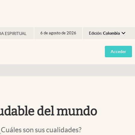
6 de agosto de 2026
Edición:
Colombia
DA ESPIRITUAL
Argentina
Acceder
España
México
USA
Colombia
Uruguay
ludable del mundo
 ¿Cuáles son sus cualidades?