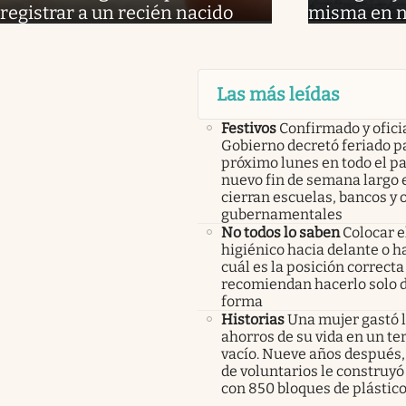
registrar a un recién nacido
misma en 
Las más leídas
Festivos
Confirmado y oficia
Gobierno decretó feriado pa
próximo lunes en todo el pa
nuevo fin de semana largo 
cierran escuelas, bancos y 
gubernamentales
No todos lo saben
Colocar e
higiénico hacia delante o ha
cuál es la posición correcta
recomiendan hacerlo solo 
forma
Historias
Una mujer gastó 
ahorros de su vida en un te
vacío. Nueve años después,
de voluntarios le construyó
con 850 bloques de plástico