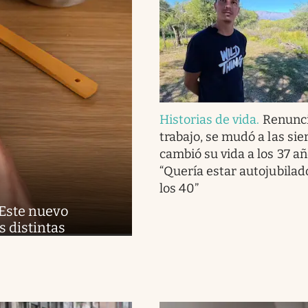
Historias de vida
.
Renunci
trabajo, se mudó a las sie
cambió su vida a los 37 añ
“Quería estar autojubilad
los 40”
| Este nuevo
 distintas