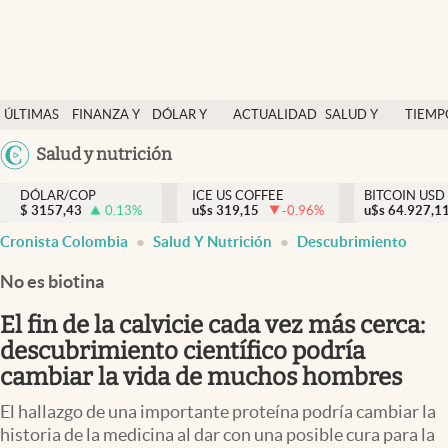
Finanzas y economía
ÚLTIMAS
FINANZA Y
DÓLAR Y
ACTUALIDAD
SALUD Y
TIEMP
Salud y nutrición
NOTICIAS
ECONOMÍA
MERCADOS
NUTRICIÓN
LIBRE
Argentina
Salud y nutrición
Vida espiritual
España
Actualidad
DÓLAR/COP
ICE US COFFEE
BITCOIN USD
$
3157,43
0.13
%
u$s
319,15
-0.96
%
u$s
México
64.927,1
Tiempo libre
Cronista Colombia
Salud Y Nutrición
Descubrimiento
USA
Dólar y mercados
Colombia
No es biotina
Uruguay
Curiosidades
El fin de la calvicie cada vez más cerca:
descubrimiento científico podría
Colombia
cambiar la vida de muchos hombres
El hallazgo de una importante proteína podría cambiar la
historia de la medicina al dar con una posible cura para la