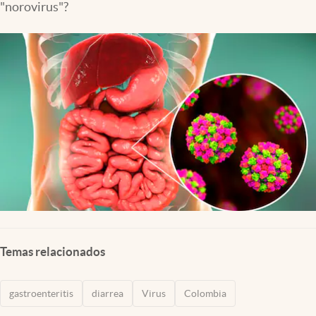
"norovirus"?
Temas relacionados
gastroenteritis
diarrea
Virus
Colombia