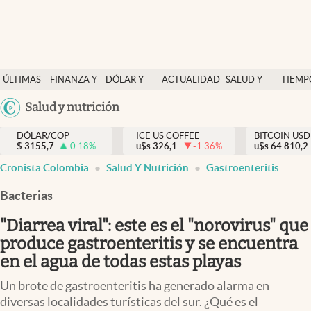
Finanzas y economía
ÚLTIMAS
FINANZA Y
DÓLAR Y
ACTUALIDAD
SALUD Y
TIEMP
Salud y nutrición
NOTICIAS
ECONOMÍA
MERCADOS
NUTRICIÓN
LIBRE
Argentina
Salud y nutrición
Vida espiritual
España
Actualidad
DÓLAR/COP
ICE US COFFEE
BITCOIN USD
$
3155,7
0.18
%
u$s
326,1
-1.36
%
u$s
México
64.810,2
Tiempo libre
Cronista Colombia
Salud Y Nutrición
Gastroenteritis
USA
Dólar y mercados
Colombia
Bacterias
Uruguay
Curiosidades
"Diarrea viral": este es el "norovirus" que
produce gastroenteritis y se encuentra
Colombia
en el agua de todas estas playas
Un brote de gastroenteritis ha generado alarma en
diversas localidades turísticas del sur. ¿Qué es el