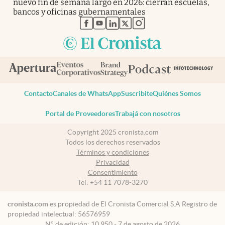
nuevo fin de semana largo en 2026: cierran escuelas,
bancos y oficinas gubernamentales
abre en nueva pestaña
abre en nueva pestaña
abre en nueva pestaña
abre en nueva pestaña
abre en nueva pestaña
Contacto
Canales de WhatsApp
Suscribite
Quiénes Somos
Portal de Proveedores
Trabajá con nosotros
Copyright 2025 cronista.com
Todos los derechos reservados
Términos y condiciones
Privacidad
Consentimiento
Tel:
+54 11 7078-3270
cronista.com
es propiedad de El Cronista Comercial S.A Registro de
propiedad intelectual: 56576959
N° de edición: 10.950 - 7 de agosto de 2026