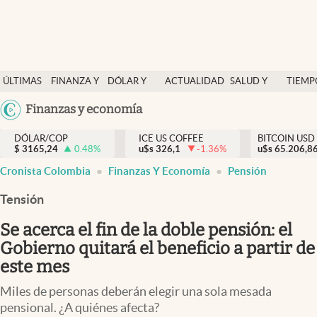
Finanzas y economía
ÚLTIMAS
FINANZA Y
DÓLAR Y
ACTUALIDAD
SALUD Y
TIEMP
Salud y nutrición
NOTICIAS
ECONOMÍA
MERCADOS
NUTRICIÓN
LIBRE
Argentina
Finanzas y economía
Vida espiritual
España
Actualidad
DÓLAR/COP
ICE US COFFEE
BITCOIN USD
$
3165,24
0.48
%
u$s
326,1
-1.36
%
u$s
México
65.206,8
Tiempo libre
Cronista Colombia
Finanzas Y Economía
Pensión
USA
Dólar y mercados
Colombia
Tensión
Uruguay
Curiosidades
Se acerca el fin de la doble pensión: el
Gobierno quitará el beneficio a partir de
Colombia
este mes
Miles de personas deberán elegir una sola mesada
pensional. ¿A quiénes afecta?