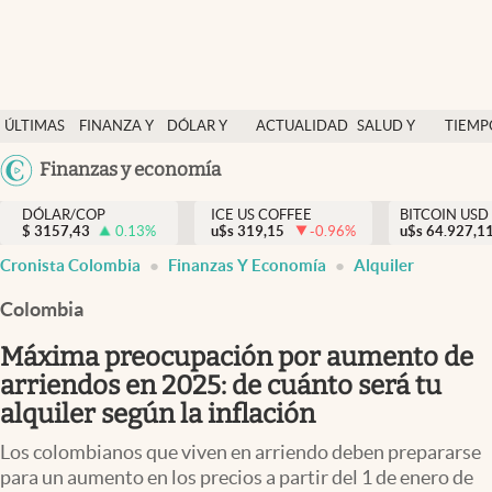
Finanzas y economía
ÚLTIMAS
FINANZA Y
DÓLAR Y
ACTUALIDAD
SALUD Y
TIEMP
Salud y nutrición
NOTICIAS
ECONOMÍA
MERCADOS
NUTRICIÓN
LIBRE
Argentina
Finanzas y economía
Vida espiritual
España
Actualidad
DÓLAR/COP
ICE US COFFEE
BITCOIN USD
$
3157,43
0.13
%
u$s
319,15
-0.96
%
u$s
México
64.927,1
Tiempo libre
Cronista Colombia
Finanzas Y Economía
Alquiler
USA
Dólar y mercados
Colombia
Colombia
Uruguay
Curiosidades
Máxima preocupación por aumento de
arriendos en 2025: de cuánto será tu
Colombia
alquiler según la inflación
Los colombianos que viven en arriendo deben prepararse
para un aumento en los precios a partir del 1 de enero de