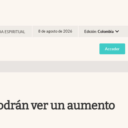
8 de agosto de 2026
Edición:
Colombia
DA ESPIRITUAL
Argentina
Acceder
España
México
USA
Colombia
Uruguay
 podrán ver un aumento