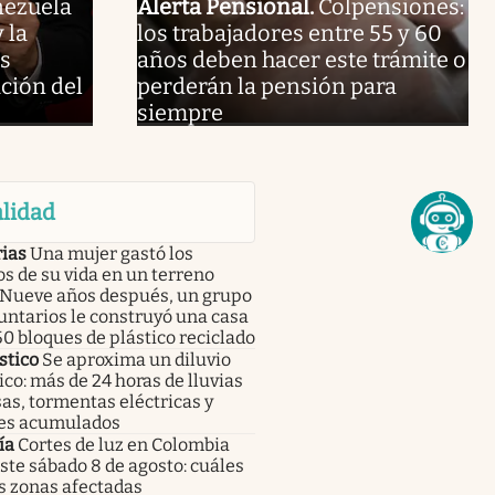
nezuela
Alerta Pensional
.
Colpensiones:
 la
los trabajadores entre 55 y 60
es
años deben hacer este trámite o
ción del
perderán la pensión para
siempre
lidad
rias
Una mujer gastó los
s de su vida en un terreno
. Nueve años después, un grupo
untarios le construyó una casa
0 bloques de plástico reciclado
stico
Se aproxima un diluvio
ico: más de 24 horas de lluvias
as, tormentas eléctricas y
es acumulados
ía
Cortes de luz en Colombia
ste sábado 8 de agosto: cuáles
s zonas afectadas