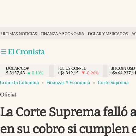
Finanzas y economía
ÚLTIMAS NOTICIAS
FINANZA Y ECONOMÍA
DÓLAR Y MERCADOS
A
Salud y nutrición
Vida espiritual
Actualidad
DÓLAR/COP
ICE US COFFEE
BITCOIN USD
Tiempo libre
$
3157,43
0.13
%
u$s
319,15
-0.96
%
u$s
64.927,1
Dólar y mercados
Cronista Colombia
Finanzas Y Economía
Corte Suprema
Curiosidades
Oficial
La Corte Suprema falló a
en su cobro si cumplen 