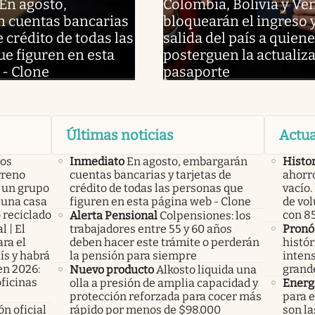
En agosto,
Colombia, Bolivia y Ve
 cuentas bancarias
bloquearán el ingreso y
e crédito de todas las
salida del país a quien
e figuren en esta
posterguen la actualiza
 - Clone
pasaporte
Últimas noticias
Actua
los
Inmediato
En agosto, embargarán
Histo
rreno
cuentas bancarias y tarjetas de
ahorro
 un grupo
crédito de todas las personas que
vacío
 una casa
figuren en esta página web - Clone
de vol
 reciclado
con 85
Alerta Pensional
Colpensiones: los
l | El
trabajadores entre 55 y 60 años
Pronó
ra el
deben hacer este trámite o perderán
histór
ís y habrá
la pensión para siempre
intens
en 2026:
grand
Nuevo producto
Alkosto liquida una
oficinas
olla a presión de amplia capacidad y
Energ
protección reforzada para cocer más
para e
n oficial
rápido por menos de $98.000
son la