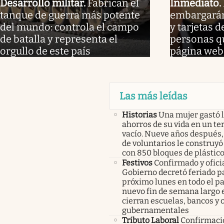
Desarrollo militar
.
Fabrican el
Inmediato
.
tanque de guerra más potente
embargarán
del mundo: controla el campo
y tarjetas d
de batalla y representa el
personas qu
orgullo de este país
página web
Las más leídas
Historias
Una mujer gastó 
ahorros de su vida en un te
vacío. Nueve años después,
de voluntarios le construyó
con 850 bloques de plástico
Festivos
Confirmado y oficia
Gobierno decretó feriado pa
próximo lunes en todo el pa
nuevo fin de semana largo 
cierran escuelas, bancos y 
gubernamentales
Tributo Laboral
Confirmació