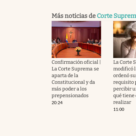
Más noticias de
Corte Supre
Confirmación oficial |
La Corte 
La Corte Suprema se
modificó l
aparta de la
ordenó su
Constitucional y da
requisito 
más poder a los
percibir 
prepensionados
qué tiene
realizar
20:24
11:00