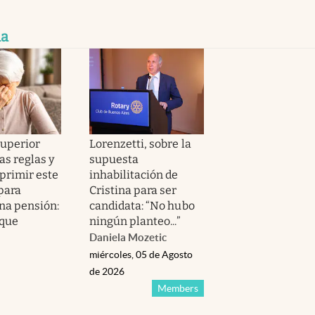
ma
Superior
Lorenzetti, sobre la
as reglas y
supuesta
primir este
inhabilitación de
para
Cristina para ser
una pensión:
candidata: “No hubo
 que
ningún planteo...”
Daniela Mozetic
miércoles, 05 de Agosto
de 2026
Members